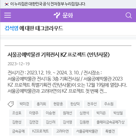
이 누리집은 대한민국 공식 전자정부 누리집입니다.
문화
김석영
에 대한 태그클라우드
서울공예박물관 기획전시 KZ 프로젝트 《만년사물》
2023-12-19
전시기간 : 2023.12. 19. ~ 2024. 3. 10. / 전시장소 :
서울공예박물관 전시1동 3층 기획전시실 / 서울공예박물관 2023
KZ 프로젝트 특별기획전 《만년사물》이 오는 12월 19일에 열립니다.
서울공예박물관과 고려아연의 KZ 프로젝트 첫 번째 전...
박미경
홍지희
현광훈
한상덕
천우선
주소원
조성호
이영주
이승현
원재선
심현석
박지은
박성철
김현성
김연경
김신려
김석영
김동현
올해의금속공예가상
금속공예
KZ프로젝트
고려아연
서울공예박물관
특별전