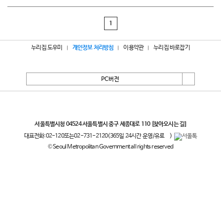
1
누리집 도우미
개인정보 처리방침
이용약관
누리집 바로잡기
PC버전
서울특별시
서울특별시청 04524 서울특별시 중구 세종대로 110
[찾아오시는 길]
대표전화:
02-120
또는
02-731-2120
(365일 24시간 운영/유료
)
© Seoul Metropolitan Government all rights reserved