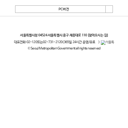
PC버전
서울특별시
서울특별시청 04524 서울특별시 중구 세종대로 110
[찾아오시는 길]
대표전화:
02-120
또는
02-731-2120
(365일 24시간 운영/유료
)
© Seoul Metropolitan Government all rights reserved