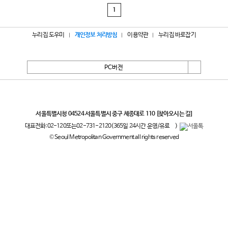
1
누리집 도우미
개인정보 처리방침
이용약관
누리집 바로잡기
PC버전
서울특별시
서울특별시청 04524 서울특별시 중구 세종대로 110
[찾아오시는 길]
대표전화:
02-120
또는
02-731-2120
(365일 24시간 운영/유료
)
© Seoul Metropolitan Government all rights reserved