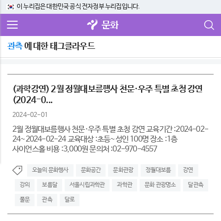
이 누리집은 대한민국 공식 전자정부 누리집입니다.
문화
관측
에 대한 태그클라우드
(과학강연) 2월 정월대보름행사 천문·우주 특별 초청 강연
(2024-0...
2024-02-01
2월 정월대보름행사 천문·우주 특별 초청 강연 교육기간 :2024-02-
24~2024-02-24 교육대상 :초등~성인 100명 장소 :1층
사이언스홀 비용 :3,000원 문의처 :02-970-4557
오늘의 문화행사
문화공간
문화관광
정월대보름
강연
강의
보름달
서울시립과학관
과학관
문화 관광명소
달관측
풀문
관측
달로