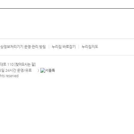
상정보처리기기 운영·관리 방침
누리집 바로잡기
누리집지도
서울시 카
대로 110
[찾아오시는 길]
365일 24시간 운영/유료
)
안내팝업 열기
hts reserved