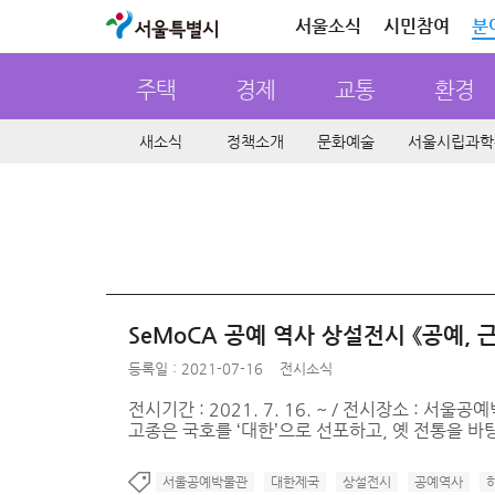
서울특별시
서울소식
시민참여
분
주택
경제
교통
환경
새소식
정책소개
문화예술
서울시립과학
SeMoCA 공예 역사 상설전시 《공예, 
등록일 : 2021-07-16
전시소식
전시기간 : 2021. 7. 16. ~ / 전시장소 :
고종은 국호를 ‘대한’으로 선포하고, 옛 전통을 바탕
서울공예박물관
대한제국
상설전시
공예역사