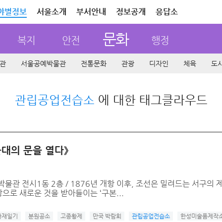
야별정보
서울소개
부서안내
정보공개
응답소
문화
복지
안전
행정
관
서울공예박물관
전통문화
관광
디자인
체육
도
관립공업전습소
에 대한 태그클라우드
근대의 문을 열다》
 서울공예박물관 전시1동 2층 / 1876년 개항 이후, 조선은 밀려드는 서
으로 새로운 것을 받아들이는 ‘구본...
하재일기
분원공소
고종황제
만국 박람회
관립공업전습소
한성미술품제작