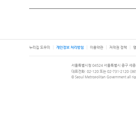
누리집 도우미
개인정보 처리방침
이용약관
저작권 정책
영
서울특별시
서울특별시청 04524 서울특별시 중구 세종
문의 전화번호 120, 120 다산콜재단
대표전화: 02-120 또는 02-731-2120 (
© Seoul Metropolitan Government all rig