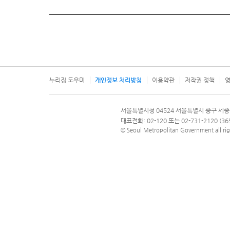
누리집 도우미
개인정보 처리방침
이용약관
저작권 정책
영
서울특별시
서울특별시청 04524 서울특별시 중구 세종
문의 전화번호 120, 120 다산콜재단
대표전화: 02-120 또는 02-731-2120 (
© Seoul Metropolitan Government all rig