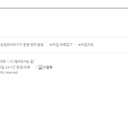
상정보처리기기 운영·관리 방침
누리집 바로잡기
누리집지도
서울시 카
대로 110
[찾아오시는 길]
365일 24시간 운영/유료
)
안내팝업 열기
hts reserved