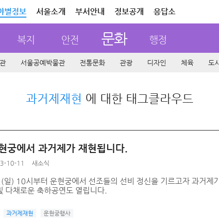
야별정보
서울소개
부서안내
정보공개
응답소
문화
복지
안전
행정
관
서울공예박물관
전통문화
관광
디자인
체육
도
과거제재현
에 대한 태그클라우드
운현궁에서 과거제가 재현됩니다.
3-10-11
새소식
3일(일) 10시부터 운현궁에서 선조들의 선비 정신을 기르고자 과거
및 다채로운 축하공연도 열립니다.
과거제재현
운현궁행사