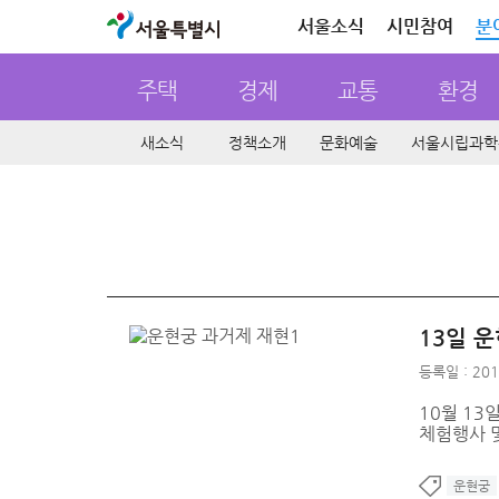
서울특별시
서울소식
시민참여
분
주택
경제
교통
환경
새소식
정책소개
문화예술
서울시립과학
13일 
등록일 : 201
10월 1
체험행사 
운현궁