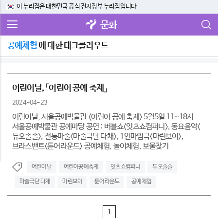
이 누리집은 대한민국 공식 전자정부 누리집입니다.
문화
공예체험
에 대한 태그클라우드
어린이날, 「어린이 공예 축제」
2024-04-23
어린이날, 서울공예박물관 <어린이 공예 축제> 5월5일 11~18시
서울공예박물관 공예마당 공연 : 버블쇼<잇츠쇼컴퍼니>, 동요음악<
듀오솔솔>, 전통마술<마술극단 다채>, 1인마임극<마린보이>,
브라스밴트<튠어라운드> 공예체험, 놀이체험, 보물찾기
어린이날
어린이공예축제
잇츠쇼컴퍼니
듀오솔솔
마술극단 다채
마린보이
튠어라운드
공예체험
1