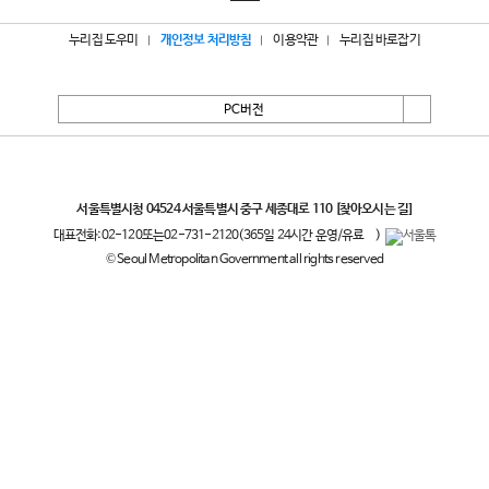
누리집 도우미
개인정보 처리방침
이용약관
누리집 바로잡기
PC버전
서울특별시
서울특별시청 04524 서울특별시 중구 세종대로 110
[찾아오시는 길]
대표전화:
02-120
또는
02-731-2120
(365일 24시간 운영/유료
)
© Seoul Metropolitan Government all rights reserved