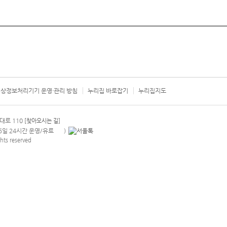
상정보처리기기 운영·관리 방침
누리집 바로잡기
누리집지도
서울시 카
대로 110
[찾아오시는 길]
365일 24시간 운영/유료
)
안내팝업 열기
hts reserved