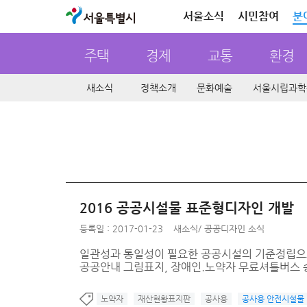
서울특별시
서울소식
시민참여
분
주택
경제
교통
환경
새소식
정책소개
문화예술
서울시립과학
2016 공공시설물 표준형디자인 개발
등록일 : 2017-01-23
새소식
/
공공디자인 소식
일관성과 통일성이 필요한 공공시설의 기준정립으로
공공안내 그림표지, 장애인.노약자 무료셔틀버스 승
노약자
재산현황표지판
공사용
공사용 안전시설물