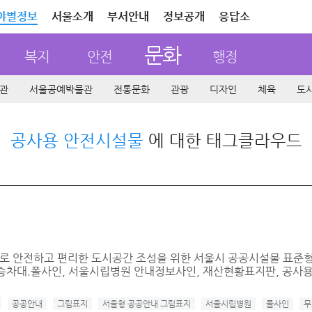
야별정보
서울소개
부서안내
정보공개
응답소
문화
복지
안전
행정
관
서울공예박물관
전통문화
관광
디자인
체육
도
공사용 안전시설물
에 대한 태그클라우드
 안전하고 편리한 도시공간 조성을 위한 서울시 공공시설물 표준형
차대.폴사인, 서울시립병원 안내정보사인, 재산현황표지판, 공사용.
공공안내
그림표지
서울형 공공안내 그림표지
서울시립병원
폴사인
무