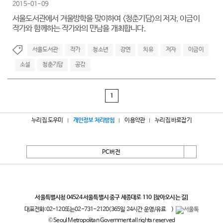
2015-01-09
서울도서관에서 겨울방학을 맞이하여 <청춘기담>의 저자, 이금이
작가와 함께하는 작가와의 만남을 개최합니다.
서울도서관
작가
청소년
강연
치유
저자
이금이
소설
청춘기담
공감
1
누리집 도우미
개인정보 처리방침
이용약관
누리집 바로잡기
PC버전
서울특별시
서울특별시청 04524 서울특별시 중구 세종대로 110
[찾아오시는 길]
대표전화:
02-120
또는
02-731-2120
(365일 24시간 운영/유료
)
© Seoul Metropolitan Government all rights reserved