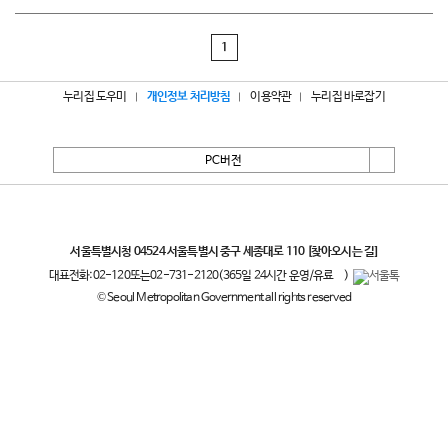
1
누리집 도우미
개인정보 처리방침
이용약관
누리집 바로잡기
PC버전
서울특별시
서울특별시청 04524 서울특별시 중구 세종대로 110
[찾아오시는 길]
대표전화:
02-120
또는
02-731-2120
(365일 24시간 운영/유료
)
© Seoul Metropolitan Government all rights reserved