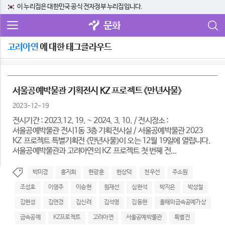
이 누리집은 대한민국 공식 전자정부 누리집입니다.
문화
고려아연
에 대한 태그클라우드
서울공예박물관 기획전시 KZ 프로젝트 《만년사물》
2023-12-19
전시기간 : 2023.12. 19. ~ 2024. 3. 10. / 전시장소 :
서울공예박물관 전시1동 3층 기획전시실 / 서울공예박물관 2023
KZ 프로젝트 특별기획전 《만년사물》이 오는 12월 19일에 열립니다.
서울공예박물관과 고려아연의 KZ 프로젝트 첫 번째 전...
박미경
홍지희
현광훈
한상덕
천우선
주소원
조성호
이영주
이승현
원재선
심현석
박지은
박성철
김현성
김연경
김신려
김석영
김동현
올해의금속공예가상
금속공예
KZ프로젝트
고려아연
서울공예박물관
특별전