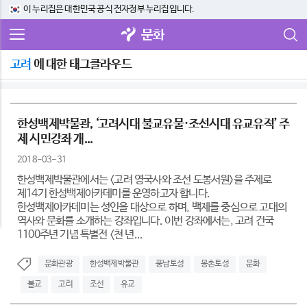
이 누리집은 대한민국 공식 전자정부 누리집입니다.
문화
고려
에 대한 태그클라우드
한성백제박물관, ‘고려시대 불교유물·조선시대 유교유적’ 주
제 시민강좌 개...
2018-03-31
한성백제박물관에서는 <고려 영국사와 조선 도봉서원>을 주제로
제14기 한성백제아카데미를 운영하고자 합니다.
한성백제아카데미는 성인을 대상으로 하며, 백제를 중심으로 고대의
역사와 문화를 소개하는 강좌입니다. 이번 강좌에서는, 고려 건국
1100주년 기념 특별전 <천 년...
문화관광
한성백제박물관
풍납토성
몽촌토성
문화
불교
고려
조선
유교