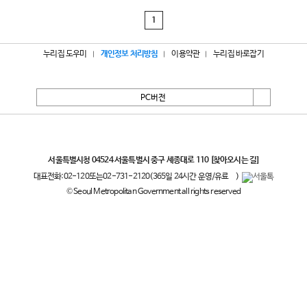
1
누리집 도우미
개인정보 처리방침
이용약관
누리집 바로잡기
PC버전
서울특별시
서울특별시청 04524 서울특별시 중구 세종대로 110
[찾아오시는 길]
대표전화:
02-120
또는
02-731-2120
(365일 24시간 운영/유료
)
© Seoul Metropolitan Government all rights reserved