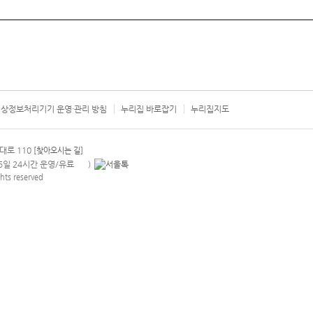
상정보처리기기 운영·관리 방침
누리집 바로잡기
누리집지도
서울시 카
대로 110
[찾아오시는 길]
365일 24시간 운영/유료
)
안내팝업 열기
hts reserved