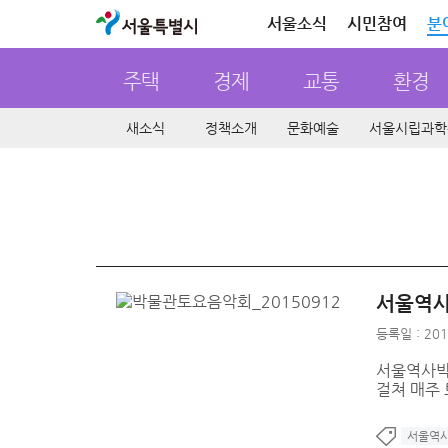
서울특별시
서울소식
시민참여
분
주택
경제
교통
환경
새소식
정책소개
문화예술
서울시립과학
서울역사
등록일 : 201
서울역사박
걸쳐 매주
서울역