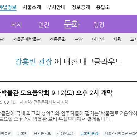
야별정보
서울소개
부서안내
정보공개
응답소
문화
복지
안전
행정
관
서울공예박물관
전통문화
관광
디자인
체육
도
강홍빈 관장
에 대한 태그클라우드
박물관 토요음악회 9.12(토) 오후 2시 개막
5-09-10
새소식
/
전통문화시설 새소식
물관이 국내 최고의 성악가와 연주자들이 펼치는「박물관토요음악회」를 
 토요일 오후 2시 박물관 로비 특설무대에서 열게됩니다.
사박물관
강홍빈
음악콘서트
김혜연교수
강홍빈 관장
서울역사박물관 문화