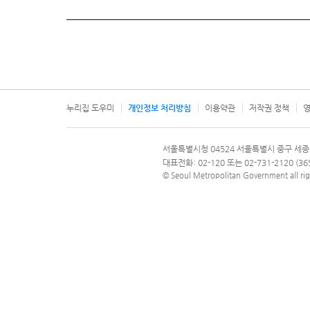
누리집 도우미
개인정보 처리방침
이용약관
저작권 정책
영
서울특별시
서울특별시청 04524 서울특별시 중구 세종
문의 전화번호 120, 120 다산콜재단
대표전화: 02-120 또는 02-731-2120 (
© Seoul Metropolitan Government all rig