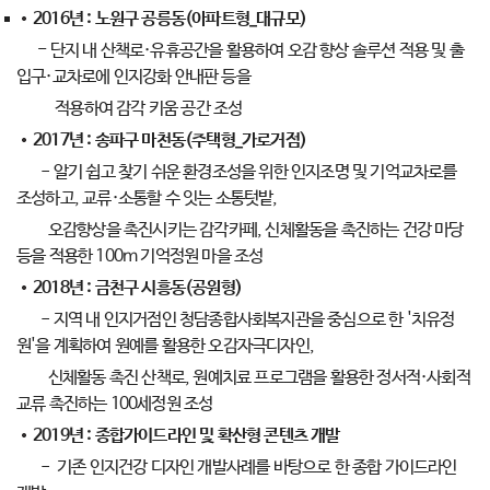
2016년 : 노원구 공릉동(아파트형_대규모)
-
단지 내 산책로·유휴공간을 활용하여 오감 향상 솔루션 적용 및 출
입구·교차로에 인지강화 안내판 등을
적용하여 감각 키움 공간 조성
2017년 : 송파구 마천동(주택형_가로거점)
- 알기 쉽고 찾기 쉬운 환경조성을 위한 인지조명 및 기억교차로를
조성하고, 교류·소통할 수 잇는 소통텃밭,
오감향상을 촉진시키는 감각카페, 신체활동을 촉진하는 건강 마당
등을 적용한 100m 기억정원 마을 조성
2018년 : 금천구 시흥동(공원형)
- 지역 내 인지거점인 청담종합사회복지관을 중심으로 한 '치유정
원'을 계획하여 원예를 활용한 오감자극디자인,
신체활동 촉진 산책로, 원예치료 프로그램을 활용한 정서적·사회적
교류 촉진하는 100세정원 조성
2019년 : 종합가이드라인 및 확산형 콘텐츠 개발
- 기존 인지건강 디자인 개발사례를 바탕으로 한 종합 가이드라인