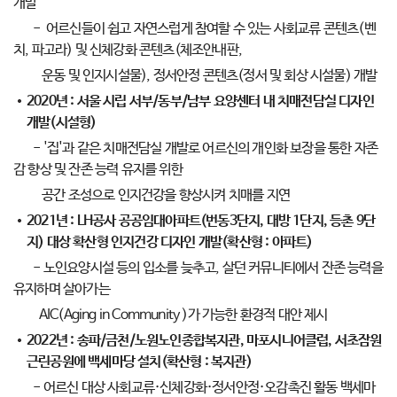
개발
- 어르신들이 쉽고 자연스럽게 참여할 수 있는 사회교류 콘텐츠(벤
치, 파고라) 및 신체강화 콘텐츠(체조안내판,
운동 및 인지시설물), 정서안정 콘텐츠(정서 및 회상 시설물) 개발
2020년 : 서울 시립 서부/동부/남부 요양센터 내 치매전담실 디자인
개발(시설형)
- '집'과 같은 치매전담실 개발로 어르신의 개인화 보장을 통한 자존
감 향상 및 잔존 능력 유지를 위한
공간 조성으로 인지건강을 향상시켜 치매를 지연
2021년 : LH공사 공공임대아파트(번동3단지, 대방 1단지, 등촌 9단
지) 대상 확산형 인지건강 디자인 개발(확산형 : 아파트)
- 노인요양시설 등의 입소를 늦추고, 살던 커뮤니티에서 잔존 능력을
유지하며 살아가는
AIC(Aging in Community )가 가능한 환경적 대안 제시
2022년 : 송파/금천/노원노인종합복지관, 마포시니어클럽, 서초잠원
근린공원에 백세마당 설치(확산형 : 복지관)
- 어르신 대상 사회교류·신체강화·정서안정·오감촉진 활동 백세마