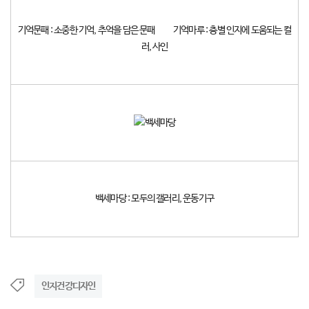
기억문패 : 소중한 기억, 추억을 담은 문패 기억마루 : 층별 인지에 도움되는 컬
러, 사인
백세마당 : 모두의 갤러리, 운동기구
인지건강디자인