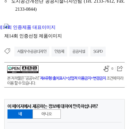
○ 도시공간개선단 공공시설디자인팀 (Tel. 2133-7612, Fax.
2133-0844)
제14회 인증선정 제품이미지
서울우수공공디자인
인증제
공공시설
SGPD
0
본 저작물은 "공공누리"
제4유형:출처표시+상업적 이용금지+변경금지
조건에 따라
이용 할 수 있습니다.
이 페이지에서 제공하는 정보에 대하여 만족하십니까?
네
아니오