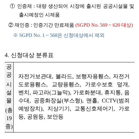
① 인증제 : 대량 생산되어 시장에 출시된 공공시설물 및
출시예정인 시제품
② 재인증 : 인증기간 만료제품
(SGPD No. 569 ~ 620 대상)
※ SGPD No. 1 ~ 568은 신청대상에서 제외
4. 신청대상 분류표
공
공
자전거보관대, 볼라드, 보행자용휀스, 자전거
시
도로용휀스, 교량용휀스, 가로수보호 덮개,
설
벤치, 파고라(그늘막), 가로화분대, 휴지통, 음
물
수대, 공중화장실(부스형), 맨홀, CCTV(범죄
예방장치), 지상기기, 교통신호제어기, 가로
(총
등, 공원등, 보안등
19
종)