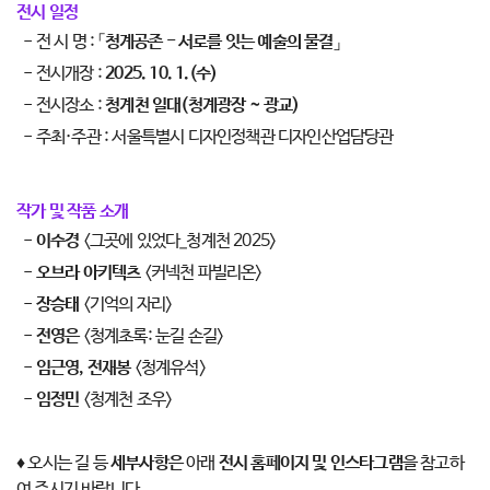
전시 일정
- 전 시 명 : 「
청계공존 - 서로를 잇는 예술의 물결
」
- 전시개장 :
2025. 10. 1.(수)
- 전시장소 :
청계천 일대(청계광장 ~ 광교)
- 주최·주관 : 서울특별시 디자인정책관 디자인산업담당관
작가 및 작품 소개
-
이수경
<그곳에 있었다_청계천 2025>
-
오브라 아키텍츠
<커넥천 파빌리온>
-
장승태
<기억의 자리>
-
전영은
<청계초록: 눈길 손길>
-
임근영, 전재봉
<청계유석>
-
임정민
<청계천 조우>
♦ 오시는 길 등
세부사항은
아래
전시 홈페이지 및
인스타그램
을 참고하
여 주시기 바랍니다.