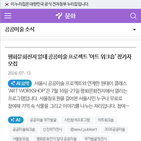
이 누리집은 대한민국 공식 전자정부 누리집입니다.
문화
공공미술 소식
평화문화진지 일대 공공미술 프로젝트 '아트 워크숍' 참가자
모집
2026-07-13
서울시 공공미술 프로젝트와 연계한 원데이 클래스
AI 요약
‘ART WORKSHOP’은 7월 16일·21일 평화문화진지에서 열리는
프로그램입니다. 서울창포원을 걸어본 서울시민 누구나 무료로
참여해 기억 속 식물을 그리고 이야기를 나누는 자리입니다. 참여
드로잉은 작가의 손길을 거쳐 10월 전시될 공공미술 작품으로
AI생성태그
공공미술 작가발굴
시민참여프로그램
아트워크숍
재탄생할 예정입니다. 서울시 공공서비스예약 누리집에서
선착순으로 신청하실 수 있습니다.
공공미술워크숍
신진작가전시
@seoul_publicart
2026공공미술
서울창포원
평화문화진지 일대 공공미술
작가발굴및전시