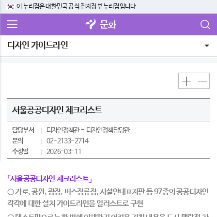
이 누리집은 대한민국 공식 전자정부 누리집입니다.
문화
디자인 가이드라인
서울공공디자인 체크리스트
담당부서
디자인정책관
디자인정책담당관
문의
02-2133-2714
수정일
2026-03-11
「서울공공디자인 체크리스트」
○ 가로
,
공원
,
광장
,
버스정류장
,
시설안내표지판 등
97
종의 공공디자인
각각에 대한
설치 가이드라인을 일러스트로 구현