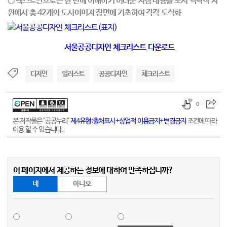
○ 텍스트만으로는
한 번에 이해하기
어려운 지침 내용을 도시 맥락적 차
원에서
총
42
개의 도시이미지
장면에 기초하여 각각 도식화
서울공공디자인 체크리스트 다운로드
디자인
일러스트
공공디자인
체크리스트
0
본 저작물은 "공공누리"
제4유형:출처표시+상업적 이용금지+변경금지
조건에 따라
이용 할 수 있습니다.
이 페이지에서 제공하는 정보에 대하여 만족하십니까?
네
아니오