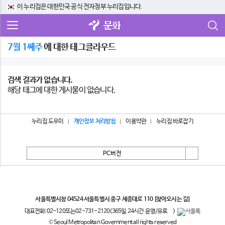
이 누리집은 대한민국 공식 전자정부 누리집입니다.
문화
7월 1째주
에 대한 태그클라우드
검색 결과가 없습니다.
해당 태그에 대한 게시물이 없습니다.
누리집 도우미
개인정보 처리방침
이용약관
누리집 바로잡기
PC버전
서울특별시
서울특별시청 04524 서울특별시 중구 세종대로 110
[찾아오시는 길]
대표전화:
02-120
또는
02-731-2120
(365일 24시간 운영/유료
)
© Seoul Metropolitan Government all rights reserved