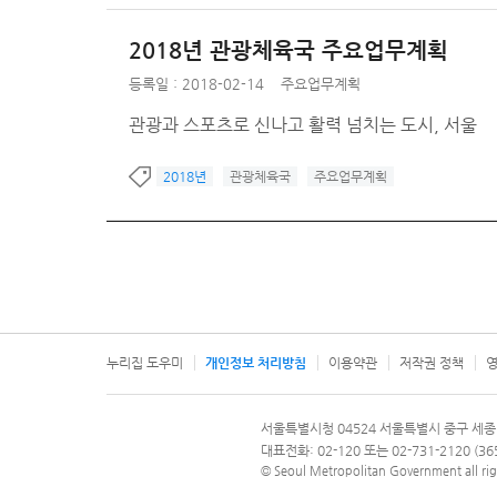
2018년 관광체육국 주요업무계획
등록일 : 2018-02-14
주요업무계획
관광과 스포츠로 신나고 활력 넘치는 도시, 서울
2018년
관광체육국
주요업무계획
누리집 도우미
개인정보 처리방침
이용약관
저작권 정책
영
서울특별시
서울특별시청 04524 서울특별시 중구 세종
문의 전화번호 120, 120 다산콜재단
대표전화: 02-120 또는 02-731-2120 (
© Seoul Metropolitan Government all rig