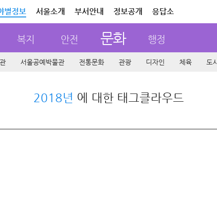
야별정보
서울소개
부서안내
정보공개
응답소
문화
복지
안전
행정
관
서울공예박물관
전통문화
관광
디자인
체육
도
2018년
에 대한 태그클라우드