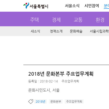
서울특별시
서울소식
시민참여
분
주택
경제
교통
환경
새소식
정책소개
문화예술
서울시립과학
2018년 문화본부 주요업무계획
등록일 : 2018-02-14
주요업무계획
문화시민도시, 서울
2018년
문화본부
주요업무계획