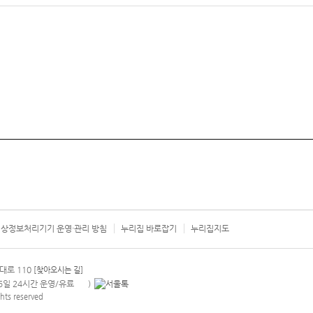
상정보처리기기 운영·관리 방침
누리집 바로잡기
누리집지도
서울시 카
대로 110
[찾아오시는 길]
365일 24시간 운영/유료
)
안내팝업 열기
hts reserved