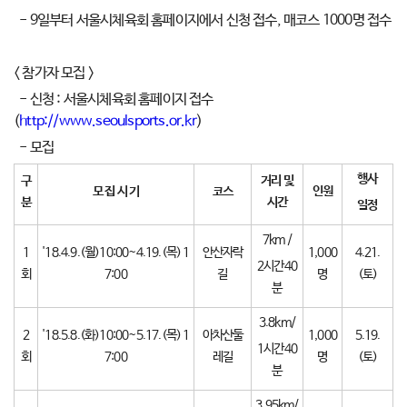
- 9일부터 서울시체육회 홈페이지에서 신청 접수, 매코스 1000명 접수
< 참가자 모집 >
- 신청 : 서울시체육회 홈페이지 접수
(
http://www.seoulsports.or.kr
)
- 모집
행사
구
거리 및
모 집 시 기
코스
인원
분
시간
일정
7km /
1
'18.4.9.(월)10:00~4.19.(목) 1
안산자락
1,000
4.21.
2시간40
회
7:00
길
명
(토)
분
3.8km/
2
'18.5.8.(화)10:00~5.17.(목) 1
아차산둘
1,000
5.19.
1시간40
회
7:00
레길
명
(토)
분
3.95km/