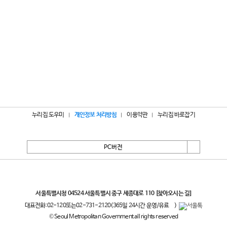
누리집 도우미
개인정보 처리방침
이용약관
누리집 바로잡기
PC버전
서울특별시
서울특별시청 04524 서울특별시 중구 세종대로 110
[찾아오시는 길]
대표전화:
02-120
또는
02-731-2120
(365일 24시간 운영/유료
)
© Seoul Metropolitan Government all rights reserved