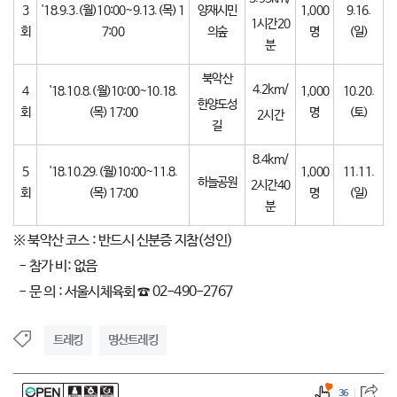
3
'18.9.3.(월)10:00~9.13.(목) 1
양재시민
1,000
9.16.
1시간20
회
7:00
의숲
명
(일)
분
북악산
4.2km/
4
'18.10.8.(월)10:00~10.18.
1,000
10.20.
한양도성
회
(목) 17:00
명
(토)
2시간
길
8.4km/
5
'18.10.29.(월)10:00~11.8.
1,000
11.11.
하늘공원
2시간40
회
(목) 17:00
명
(일)
분
※ 북악산 코스 : 반드시 신분증 지참(성인)
- 참가 비: 없음
- 문 의 : 서울시체육회 ☎ 02-490-2767
트레킹
명산트레킹
36