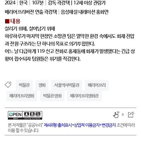
2024│한국│107분│감독 곽경택 | 12세 이상 관람가
배리어프리버전 연출 곽경택│음성해설 내레이션 홍화연
■ 내용
살리기 위해, 살아남기 위해
하루하루가 마지막 현장인 소방관 팀은 열악한 환경 속에서도 화재 진압
과 전원 구조라는 단 하나의 목표로 의기투합한다.
어느 날 다급하게 119 신고 전화로 홍제동에 화재가 발생했다는 긴급 상
황이 접수되자 팀원들은 위기를 직감한다.
박물관
영화
서울역사박물관
배리어프리
배리어프리영화
박물관 영화
배리어프리영화관
0
본 저작물은 "공공누리"
제4유형:출처표시+상업적 이용금지+변경금지
조건에 따라
이용 할 수 있습니다.