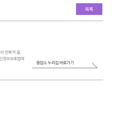
매
우
목록
불
만
족
의 반복적 글,
 개인정보보호법에
응답소 누리집 바로가기