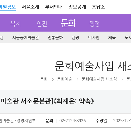
야별정보
서울소개
부서안내
정보공개
응답소
문화
복지
안전
행정
관
서울공예박물관
전통문화
관광
디자인
체육
도
문화예술사업 새
문화
문화예술
문화예술사업 새소식
문
미술관 서소문본관]《최재은: 약속》
립미술관
경영지원부
문의
02-2124-8926
수정일
2025-12-