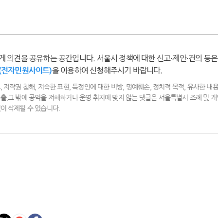
매
만
보
불
우
족
통
만
만
족
족
게 의견을 공유하는 공간입니다. 서울시 정책에 대한 신고·제안·건의 등은
(전자민원사이트)
을 이용하여 신청해주시기 바랍니다.
, 저작권 침해, 저속한 표현, 특정인에 대한 비방, 명예훼손, 정치적 목적, 유사한 내용
출,그 밖에 공익을 저해하거나 운영 취지에 맞지 않는 댓글은 서울특별시 조례 및
이 삭제될 수 있습니다.