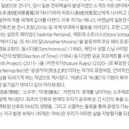
년 일본으로 건너가, 당시 일본 전위예술의 발생지였던 소게츠 아트센터에
소후(勅使河原蒼風)와 데시가하라 히로시(勅使河原宏)2에게 사사하고 
하며 작품 세계에 깊이를 더한다. 이후 작가는 베니스 비엔날레 일본관 대표 
전 본 전시 초청(2016) 등 국제 무대에서 활동을 이어갔다. 또한 《그랜드 티
)에서는 샬로트 페리앙(Charlotte Perriand), 에토레 소트사스(Ettore So
’에서 다실 〈또 하나의 달(Another Moons)〉을 발표하며 주요 해외 
교회의 〈동시다발(Synchronous)〉(1990), 해인사 성철 스님 사리탑 〈선의
의 방향(Direction of Time)〉(1994) 등 다양한 공공 프로젝트
Earth Project)〉(2015– )을 〈자연국가(Nature Rules)〉(2020– )
re Beings Be)》은 ‘공생지약(共生之約)’이라는 작가의 표현처럼, 언어
을 되새기게 하는 개념으로 제시된다. ‘약(約)’과 ‘속(束)’의 기원이 묶여 
 얼기설기 엮여 다 같이 자리해 왔다.
 ‘경종(警鐘)’, ‘소우주’, ‘미명(微名)’, ‘자연국가: 경계를 넘어’라는 
함께 제시된다. 최초의 인류와 현재의 우리가 공유해 온 긴 시간의 축을 
백화된 산호와 DMZ의 생명들, 그리고 소멸하는 들꽃을 통해 공생의 가
 지구 환경 속에서 《최재은: 약속》은 우리가 어떠한 삶을 지향할지를 되