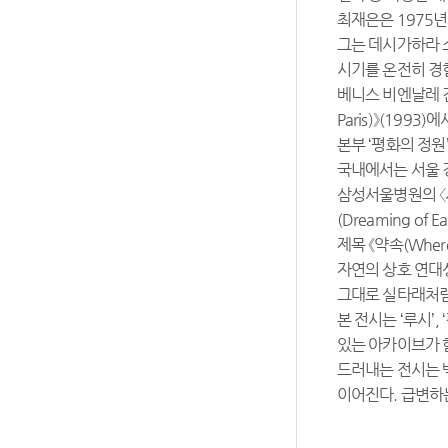
최재은은 1975
그는 데시가하라 
시기를 온전히 경험
베니스 비엔날레 건축
Paris)》(1993
본부 ‘평화의 정원
국내에서는 서울 경동
삼성서울병원의 〈시간
(Dreaming of 
제목 《약속(Whe
자연의 상호 연대성
그대로 실타래처럼
본 전시는 ‘루시’,
있는 아카이브가 
드러내는 전시는 
이어진다. 급변하는