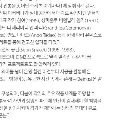
서 전통을 벗어난 소게츠 이케바나1에 심취하게 된다.
전위 이케바나가 실내 공간에서 대지로 확장되던 변혁의
작가 참여(1995), 상파울루 비엔날레 참가(1991),
 세리머니 인 파리(Grand Tea Ceremony in
ttsass), 안도 다다오(Ando Tadao) 등과 함께 파리 유네스코
프로젝트를 통해 견고한 입지를 다졌다.
 공간(Seon Space)〉(1995–1998),
를 수행했으며, DMZ 프로젝트로 널리 알려진 〈대지의 꿈
로 확장한 장기 프로젝트로도 잘 알려져 있다.
적인 의미를 넘어 문명 훨씬 이전부터 시공을 관통해 온
있는 형상이듯, 유구한 시간 속에서 존재들(Beings)은 말
소주제로 구성되며, 더불어 작가의 주요 작품세계를 조망할 수
소환하며 자연과 생명의 파괴에 인간이 감내해야 할 책임을
능성을 환기시키며 작가가 제안하는 생태적 연대의 길로
묻는다.