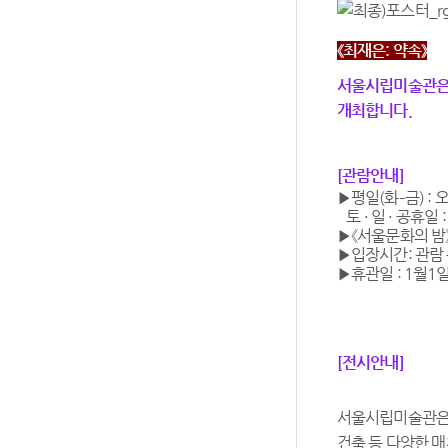
《최재은: 약속》
서울시립미술관은 2
개최합니다.
[관람안내]
▶평일(화–금) : 
토 · 일 · 공휴일 
▶《서울문화의 밤》
▶입장시간: 관람
▶휴관일 : 1월1일
[전시안내]
서울시립미술관은 현
건축 등 다양한 