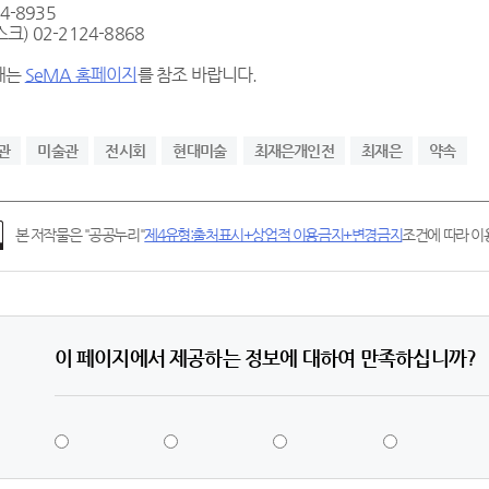
4-8935
) 02-2124-8868
내는
SeMA 홈페이지
를 참조 바랍니다.
관
미술관
전시회
현대미술
최재은개인전
최재은
약속
본 저작물은 "공공누리"
제4유형:출처표시+상업적 이용금지+변경금지
조건에 따라 이용
이 페이지에서 제공하는 정보에 대하여 만족하십니까?
5
4
3
2
점
점
점
점
-
-
-
-