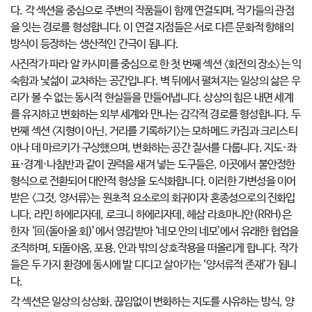
다. 각 섹션을 중심으로 주변의 작품들이 함께 연결되며, 작가들의 관점
을 잇는 경로를 형성합니다. 이 연결 지점들은 서로 다른 문화적 항해의
방식이 등장하는 생산적인 간극이 됩니다.
사진작가 파라 알 카시미를 중심으로 한 첫 번째 섹션 〈회전의 장소〉는 익
숙함과 낯섦이 교차하는 공간입니다. 벽 뒤에서 펼쳐지는 일상의 삶은 우
리가 볼 수 없는 동시적 현실들을 만들어냅니다. 상상의 힘은 내면 세계
를 유지하고 변화하는 외부 세계와 만나는 감각적 경로를 형성합니다. 두
번째 섹션 〈지형이 아닌, 거리를 기록하기〉는 모하메드 카짐과 크리스티
아나 데 마르키가 구상했으며, 변화하는 공간 질서를 다룹니다. 지도·좌
표·경계·나침반과 같이 권력을 새겨 넣는 도구들은, 이곳에서 불안정한
형식으로 전환되어 대안적 형상을 도식화합니다. 이러한 가변성을 이어
받은 〈그것, 양서류〉는 원초적 요소로의 회귀이자 혼종성으로의 진화입
니다. 라민 하에리자데, 로크니 하에리자데, 헤삼 라흐마니안(RRH)은
한자 ‘回(돌아올 회)’에서 영감받아 ‘네모 안의 네모’에서 유래한 협업을
조직하며, 되돌아옴, 포용, 안과 밖의 상호작용을 떠올리게 합니다. 작가
들은 두 가지 환경에 동시에 발 디디고 살아가는 ‘양서류적 존재’가 됩니
다.
각 섹션은 일상의 상상화, 끊임없이 변화하는 지도를 사유하는 방식, 양