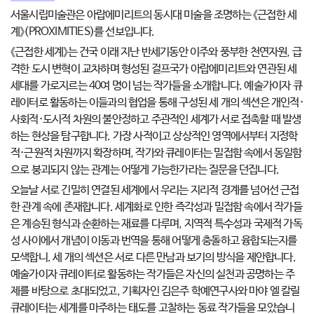
서울시립미술관은 아랍에미리트의 동시대 미술을 조명하는 《근접한 세
계》(PROXIMITIES)를 선보입니다.
《근접한 세계》는 건국 이래 지난 반세기동안 이주와 풍부한 천연자원, 급
격한 도시 변혁이 교차하며 형성된 걸프국가 아랍에미리트와 연관된 세
세대를 가로지르는 40여 명이 넘는 작가들을 소개합니다. 예술가이자 큐
레이터로 활동하는 이들과의 협업을 통해 구성된 세 개의 섹션은 개인적·
사회적·도시적 차원의 불안정하고 주관적인 세계가 서로 접촉할 때 발생
하는 현상을 탐구합니다. 가장 사적이고 상상적인 영역에서부터 지정학
적·근원적 차원까지 확장하며, 작가와 큐레이터는 밀접함 속에서 동일함
으로 붕괴되지 않는 관계는 어떻게 가능한가라는 질문을 던집니다.
오늘날 서로 긴밀히 연결된 세계에서 우리는 지리적 경계를 넘어선 근접
한 관계 속에 존재합니다. 세계화로 인한 즉각성과 밀접함 속에서 작가들
은 계승된 형식과 순환하는 재료를 다루며, 지역적 특수성과 국제적 가독
성 사이에서 개념이 이동과 번역을 통해 어떻게 충돌하고 융합되는지를
모색합니. 세 개의 섹션은 서로 다른 만남과 보기의 방식을 제안합니다.
예술가이자 큐레이터로 활동하는 작가들은 자신의 실천과 공명하는 주
제를 바탕으로 초대되었고, 기획자인 김은주 학예연구사와 마야 엘 칼릴
큐레이터는 세계를 마주하는 태도를 고찰하는 동료 작가들을 모았습니