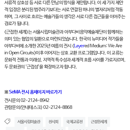
서류적 상호성 등 서로 다른 만남의 방식을 제안합니다. 이 세 가지 제안
적 입장은 분리된 범주라기보다는 서로 연결된 하나의 별자리처럼 작동
하며, 그 사이로 흐르는 예술가들의 생각은 서로 다른 접근들을 이어주는
경로가 됩니다.
《근접한 세계》는 서울시립미술관과 아부다비음악예술재단이 함께하는
의미 있는 협업의 일환으로 마련되었습니다. 한국의 뉴미디어 작가들을
아부다비에 소개한 2025년 여름의 전시 《
Layer
ed Medium: We Are
in Open Circuits》이후 이어지는 상호 교환 프로그램입니다. 이 교류는
문화적 전통과 미래성, 지역적 특수성과 세계적 흐름 사이를 가로지르며,
두 문화권의 ‘근접성’을 확장하고자 합니다.
※
SeMA 전시 홈페이지 바로가기
전시문의 02-2124-8942
관람문의(안내데스크) 02-2124-8868
서울시립미술관
전시회
국제교류전
근접한세계