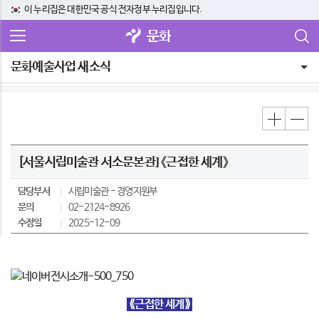
이 누리집은 대한민국 공식 전자정부 누리집입니다.
문화
문화예술사업 새소식
[서울시립미술관 서소문본관] 《근접한 세계》
담당부서
시립미술관
경영지원부
문의
02-2124-8926
수정일
2025-12-09
⟪근접한 세계⟫