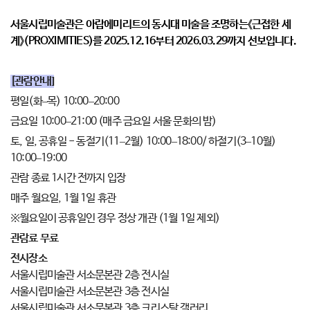
서울시립미술관은 아랍에미리트의 동시대 미술을 조명하는《근접한 세
계》(PROXIMITIES)를 2025.12.16부터 2026.03.29까지 선보입니다.
[관람안내]
평일(화
‒
목) 10:00
‒
20:00
금요일 10:00
‒
21:00 (매주 금요일 서울 문화의 밤)
토, 일, 공휴일
-
동절기(11
‒
2월) 10:00
‒
18:00/ 하절기(3‒10월)
10:00‒19:00
관람 종료 1시간 전까지 입장
매주 월요일, 1월 1일 휴관
※월요일이 공휴일인 경우 정상 개관
(1월 1일 제외)
관람료 무료
전시장소
서울시립미술관 서소문본관 2층 전시실
서울시립미술관 서소문본관 3층 전시실
서울시립미술관 서소문본관 3층 크리스탈 갤러리