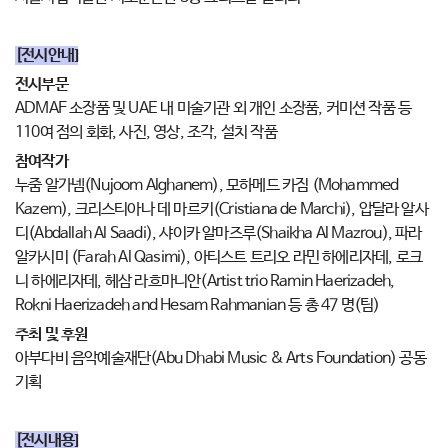
[전시안내]
전시부문
ADMAF 소장품 및 UAE 내 미술기관 외 개인 소장품, 커미션 작품 등
110여 점의 회화, 사진, 영상, 조각, 설치 작품
참여작가
누줌 알가넴(Nujoom Alghanem), 모하메드 카짐 (Mohammed
Kazem), 크리스티아나 데 마르키(Cristiana de Marchi), 압달라 알사
디(Abdallah Al Saadi), 샤이카 알마즈루(Shaikha Al Mazrou), 파라
알카시미 (Farah Al Qasimi), 아티스트 트리오 라민 하에리자데, 로크
니 하에리자데, 헤삼 라흐마니안(Artist trio Ramin Haerizadeh,
Rokni Haerizadeh and Hesam Rahmanian 등 총 47 명(팀)
주최 및 후원
아부다비 음악예술재단(Abu Dhabi Music & Arts Foundation) 공동
기획
[전시내용]