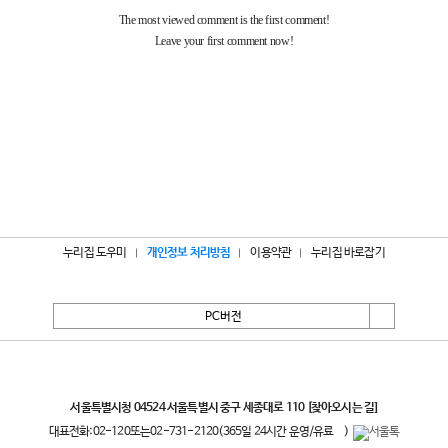
누리집 도우미
개인정보 처리방침
이용약관
누리집 바로잡기
PC버전
서울특별시
서울특별시청 04524 서울특별시 중구 세종대로 110
[찾아오시는 길]
대표전화:
02-120
또는
02-731-2120
(365일 24시간 운영/유료
)