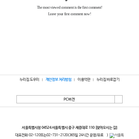
누리집 도우미
개인정보 처리방침
이용약관
누리집 바로잡기
PC버전
서울특별시
서울특별시청 04524 서울특별시 중구 세종대로 110
[찾아오시는 길]
대표전화:
02-120
또는
02-731-2120
(365일 24시간 운영/유료
)