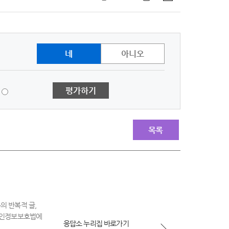
네
아니오
1
평가하기
점
-
매
우
목록
불
만
족
의 반복적 글,
 개인정보보호법에
응답소 누리집 바로가기