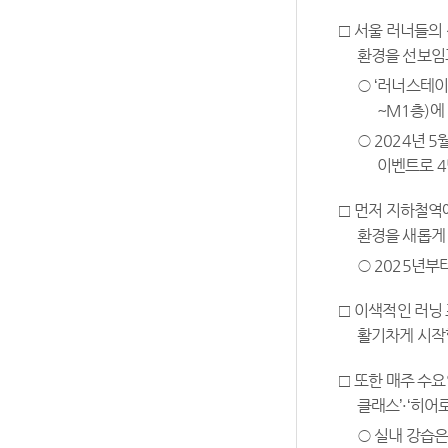
□ 서울 러너들의
환경을 선보임과
○ ‘러너스테이
~M1층)에
○ 2024년 
이벤트로 4
□ 먼저 지하철역
환경을 새롭게
○ 2025년부
□ 이색적인 러닝 
활기차게 시작할
□ 또한 매주 수요
클래스’·‘히어
○ 실내 강습은