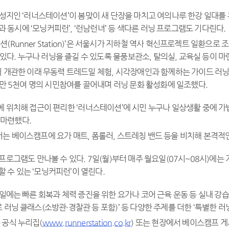
 성지인 ‘러너스테이션’이 봄맞이 새 단장을 마치고 여의나루 한강 일대를
 동시에 ‘모닝커피런’, ‘런남런녀’ 등 색다른 러닝 프로그램도 기다린다.
션(Runner Station)’은 서울시가 지하철 역사 혁신프로젝트 일환으로
 있다. 누구나 러닝을 즐길 수 있도록 물품보관소, 탈의실, 교육실 등이 
5월 개관한 이래 무동력 트레드밀 체험, 시각장애인과 함께하는 가이드 러닝 
만 5천여 명의 시민참여를 끌어내며 러닝 문화 활성화에 일조했다.
에 위치해 접근이 편리한 ‘러너스테이션’에 시민 누구나 일상생활 중에 가
 마련했다.
터는 베이스캠프에 요가 매트, 폼롤러, 스트레칭 밴드 등을 비치해 본격적
프로그램도 만나볼 수 있다. 7일(월)부터 매주 월요일(07시~08시)에는 
 수 있는 ‘모닝커피런’이 열린다.
일에는 빠른 회복과 체력 증진을 위한 요가나 코어 근육 운동 등 실내 강습
로 러닝 클래스(소방관·경찰관 등 포함)’ 등 다양한 주제를 더한 ‘특별한 러
 공식 누리집(
www.runnerstation.co.kr
) 또는 현장에서 베이스캠프 게