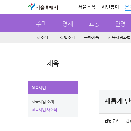
서울특별시
서울소식
시민참여
분
주택
경제
교통
환경
새소식
정책소개
문화예술
서울시립과학
체육
체육사업
새롭게 단
체육사업 소개
체육사업 새소식
담당부서
관