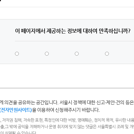
이 페이지에서 제공하는 정보에 대하여 만족하십니까?
5
4
3
2
점
점
점
점
-
-
-
-
매
만
보
불
우
족
통
만
만
족
족
게 의견을 공유하는 공간입니다. 서울시 정책에 대한 신고·제안·건의 등은
(전자민원사이트)
을 이용하여 신청해주시기 바랍니다.
, 저작권 침해, 저속한 표현, 특정인에 대한 비방, 명예훼손, 정치적 목적, 유사한 내용
출,그 밖에 공익을 저해하거나 운영 취지에 맞지 않는 댓글은 서울특별시 조례 및
이 삭제될 수 있습니다.