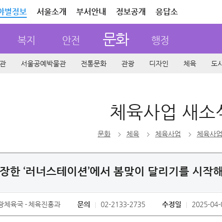
야별정보
서울소개
부서안내
정보공개
응답소
문화
복지
안전
행정
관
서울공예박물관
전통문화
관광
디자인
체육
도
체육사업 새소
문화
체육
체육사업
체육사업
장한 ‘러너스테이션’에서 봄맞이 달리기를 시작
광체육국
체육진흥과
문의
02-2133-2735
수정일
2025-04-