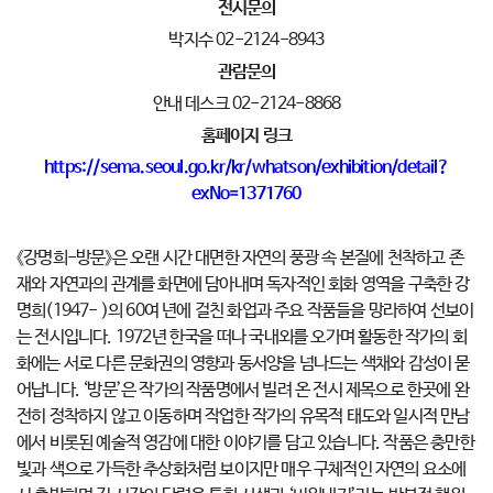
전시문의
박지수 02-2124-8943
관람문의
안내 데스크 02-2124-8868
홈페이지 링크
https://sema.seoul.go.kr/kr/whatson/exhibition/detail?
exNo=1371760
《강명희-방문》은 오랜 시간 대면한 자연의 풍광 속 본질에 천착하고 존
재와 자연과의 관계를 화면에 담아내며 독자적인 회화 영역을 구축한 강
명희(1947- )의 60여 년에 걸친 화업과 주요 작품들을 망라하여 선보이
는 전시입니다. 1972년 한국을 떠나 국내외를 오가며 활동한 작가의 회
화에는 서로 다른 문화권의 영향과 동서양을 넘나드는 색채와 감성이 묻
어납니다. ‘방문’은 작가의 작품명에서 빌려 온 전시 제목으로 한곳에 완
전히 정착하지 않고 이동하며 작업한 작가의 유목적 태도와 일시적 만남
에서 비롯된 예술적 영감에 대한 이야기를 담고 있습니다. 작품은 충만한
빛과 색으로 가득한 추상화처럼 보이지만 매우 구체적인 자연의 요소에