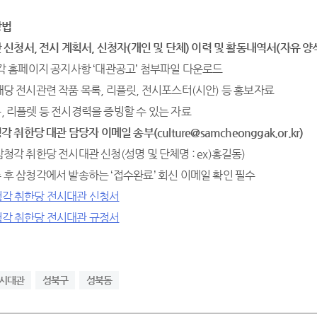
방법
 신청서
,
전시 계획서
,
신청자
(
개인 및 단체
)
이력 및 활동내역서
(
자유 양
삼청각 홈페이지 공지사항 ‘대관공고’ 첨부파일 다운로드
 해당 전시관련 작품 목록, 리플릿, 전시포스터(시안) 등 홍보자료
록, 리플렛 등 전시경력을 증빙할 수 있는 자료
각 취한당 대관 담당자 이메일 송부
(culture@samcheonggak.or.kr)
 삼청각 취한당 전시대관 신청(성명 및 단체명 : ex)홍길동)
수 후 삼청각에서 발송하는 ‘접수완료’ 회신 이메일 확인 필수
삼청각 취한당 전시대관 신청서
삼청각 취한당 전시대관 규정서
시대관
성북구
성북동