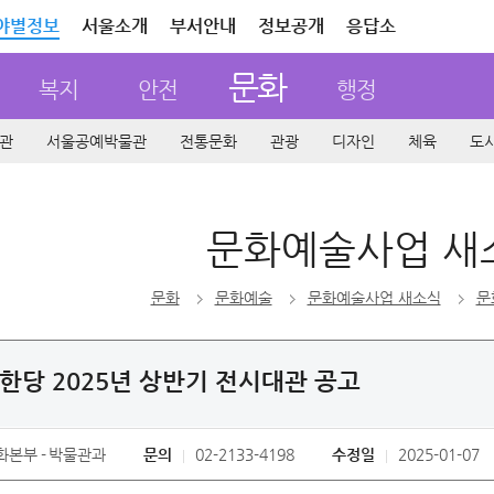
야별정보
서울소개
부서안내
정보공개
응답소
문화
복지
안전
행정
관
서울공예박물관
전통문화
관광
디자인
체육
도
문화예술사업 새
문화
문화예술
문화예술사업 새소식
문
한당 2025년 상반기 전시대관 공고
화본부
박물관과
문의
02-2133-4198
수정일
2025-01-07