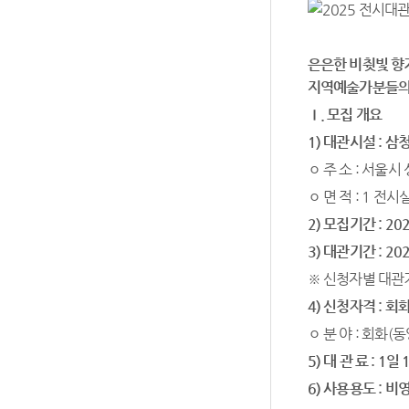
은은한 비췻빛 향
지역예술가분들의
Ⅰ
.
모집 개요
1)
대관시설
:
삼청
ㅇ 주 소 : 서울시
ㅇ 면 적 : 1 전시
2)
모집기간
:
20
3)
대관기간
:
20
※ 신청자별 대관
4)
신청자격
:
회
ㅇ 분 야 : 회화(동
5)
대 관 료
: 1
일
6)
사용용도
:
비영