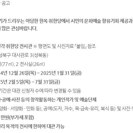
기가 드리우는 아담한 한옥 취한당에서 시민의 문화예술 향유기회 제공과
 많은 관심바랍니다.
각 취한당 전시관
※ 평면도 및 사진자료 「붙임」 참조
 성북구 대사관로 3(성북동)
실(77㎡), 2 전시실(26㎡)
24
년
12
월 26
일
(목
) ~ 2025년 1월 31일
(금
)
25
년
2
월
5
일
(목
) ~ 7
월
31
일
(금
)
기간은 대관 신청자 수에 따라 변경될 수 있음
화
·
공예
·
사진 등의 창작활동하는 개인작가 및 예술단체
양화 · 서양화 · 민화 등), 공예(도자, 자수, 목·금속·유리, 복식 등) 및 사진
1
만원
(
부가세 포함
)
리 목적의 전시에 한하여 대관 가능