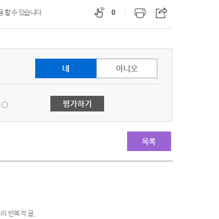
 할 수 있습니다.
0
네
아니오
1
평가하기
점
-
매
우
목록
불
만
족
의 반복적 글,