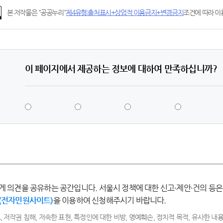
본 저작물은 "공공누리"
제4유형:출처표시+상업적 이용금지+변경금지
조건에 따라 이용
이 페이지에서 제공하는 정보에 대하여 만족하십니까?
5
4
3
2
점
점
점
점
-
-
-
-
매
만
보
불
우
족
통
만
만
족
족
게 의견을 공유하는 공간입니다. 서울시 정책에 대한 신고·제안·건의 등은
(전자민원사이트)
을 이용하여 신청해주시기 바랍니다.
, 저작권 침해, 저속한 표현, 특정인에 대한 비방, 명예훼손, 정치적 목적, 유사한 내용