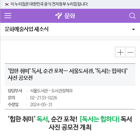
이 누리집은 대한민국 공식 전자정부 누리집입니다.
문화
문화예술사업 새소식
`힙한 취미` 독서, 순간 포착… 서울도서관, `독서는 힙하다`
사진 공모전
담당부서
서울도서관
도서관정책과
문의
02-2133-0226
수정일
2024-05-31
'힙한 취미'
독서
, 순간 포착!
[독서는 힙하다]
독서
사진 공모전 개최