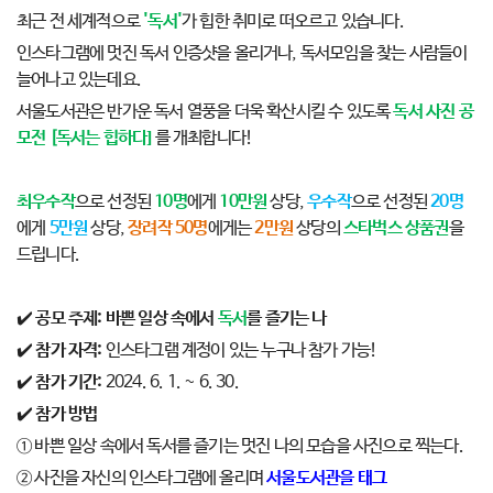
최근 전 세계적으로
'독서'
가 힙한 취미로 떠오르고 있습니다.
인스타그램에 멋진 독서 인증샷을 올리거나, 독서모임을 찾는 사람들이
늘어나고 있는데요.
서울도서관은 반가운 독서 열풍을 더욱 확산시킬 수 있도록
독서 사진 공
모전 [독서는 힙하다]
를 개최합니다!
최우수작
으로 선정된
10명
에게
10만원
상당,
우수작
으로 선정된
20명
에게
5만원
상당,
장려작 50명
에게는
2만원
상당의
스타벅스 상품권
을
드립니다.
✔️
공모 주제:
바쁜 일상 속에서
독서
를 즐기는 나
✔️
참가 자격:
인스타그램 계정이 있는 누구나 참가 가능!
✔️
참가 기간:
2024. 6. 1. ~ 6. 30.
✔️
참가 방법
① 바쁜 일상 속에서 독서를 즐기는 멋진 나의 모습을 사진으로 찍는다.
② 사진을 자신의 인스타그램에 올리며
서울도서관을 태그