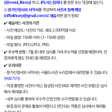
(@seoul_library)
하고,
#독서는힙하다
를 본문 또는 댓글에 넣는다.
③
참가신청서와 서약서
를 작성하여
사진과 함께 메일
(offtolibrary@gmail.com)로 제출
하면 참가 완료!
✔️
제출하는 사진의 기준
- 사진 해상도: 사진의 가로, 세로 2,000픽셀 이상
- 파일 용량: 15MB 이하 (3~15MB 권장)
- 파일 형식: JPEG(JPG), PNG
✔️
우수작 선정 :
7월 중 내부 심사를 거쳐 우수작을 선정할 예정이며, 선
정자에게 별도 안내드릴 예정입니다.
✔️
유의사항
- 참가신청서와 서약서는 서울도서관 누리집에서 내려받을 수 있습니다.
(바로가기)
- 직접 촬영한 사진이 아닌, 합성된 사진(AI로 제작한 사진 포함)은 심사
에서 제외됩니다.
- 내부 심사를 통하여 우수작 선정 인원 수가 변동될 수 있습니다.
- 화질 등의 문제로 활용이 어렵다고 판단되는 작품은 심사에서 제외될