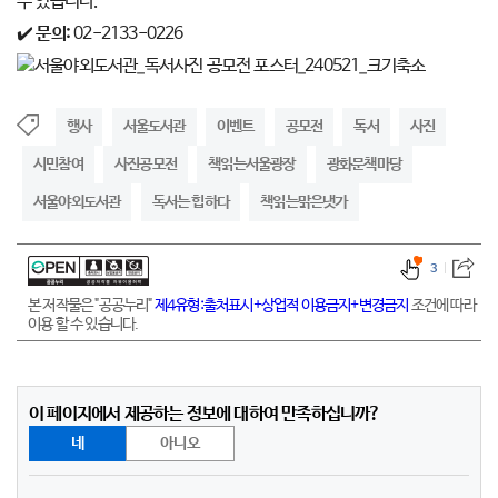
수 있습니다.
✔️
문의:
02-2133-0226
행사
서울도서관
이벤트
공모전
독서
사진
시민참여
사진공모전
책읽는서울광장
광화문책마당
서울야외도서관
독서는 힙하다
책읽는맑은냇가
3
본 저작물은 "공공누리"
제4유형:출처표시+상업적 이용금지+변경금지
조건에 따라
이용 할 수 있습니다.
이 페이지에서 제공하는 정보에 대하여 만족하십니까?
네
아니오