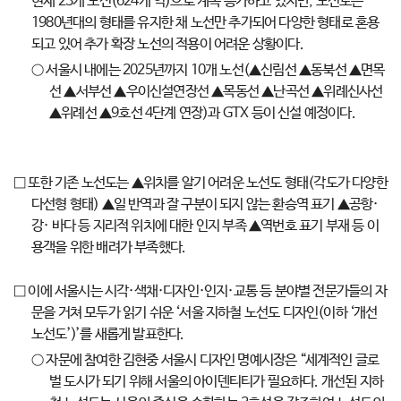
현재 23개 노선(624개 역)으로 계속 증가하고 있지만, 노선도는
1980년대의 형태를 유지한 채 노선만 추가되어 다양한 형태로 혼용
되고 있어 추가 확장 노선의 적용이 어려운 상황이다.
○ 서울시 내에는 2025년까지 10개 노선(▲신림선 ▲동북선 ▲면목
선 ▲서부선 ▲우이신설연장선 ▲목동선 ▲난곡선 ▲위례신사선
▲위례선 ▲9호선 4단계 연장)과 GTX 등이 신설 예정이다.
□ 또한 기존 노선도는 ▲위치를 알기 어려운 노선도 형태(각도가 다양한
다선형 형태) ▲일 반역과 잘 구분이 되지 않는 환승역 표기 ▲공항·
강· 바다 등 지리적 위치에 대한 인지 부족 ▲역번호 표기 부재 등 이
용객을 위한 배려가 부족했다.
□ 이에 서울시는 시각·색채·디자인·인지·교통 등 분야별 전문가들의 자
문을 거쳐 모두가 읽기 쉬운 ‘서울 지하철 노선도 디자인(이하 ‘개선
노선도’)’를 새롭게 발표한다.
○ 자문에 참여한 김현중 서울시 디자인 명예시장은 “세계적인 글로
벌 도시가 되기 위해 서울의 아이덴티티가 필요하다. 개선된 지하