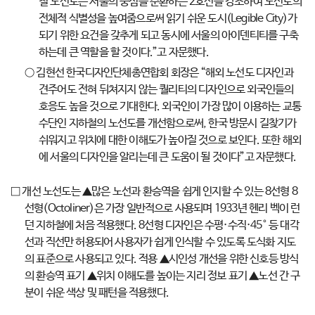
철 노선도는 서울의 중심을 순환하는 2호선을 강조하여 노선도의
전체적 식별성을 높여줌으로써 읽기 쉬운 도시(Legible City)가
되기 위한 요건을 갖추게 되고 동시에 서울의 아이덴티티를 구축
하는데 큰 역할을 할 것이다.”고 자문했다.
○ 김현선 한국디자인단체총연합회 회장은 “해외 노선도 디자인과
견주어도 전혀 뒤쳐지지 않는 퀄리티의 디자인으로 외국인들의
호응도 높을 것으로 기대한다. 외국인이 가장 많이 이용하는 교통
수단인 지하철의 노선도를 개선함으로써, 한국 방문시 길찾기가
쉬워지고 위치에 대한 이해도가 높아질 것으로 보인다. 또한 해외
에 서울의 디자인을 알리는데 큰 도움이 될 것이다”고 자문했다.
□ 개선 노선도는 ▲많은 노선과 환승역을 쉽게 인지할 수 있는 8선형 8
선형(Octoliner)은 가장 일반적으로 사용되며 1933년 헨리 벡이 런
던 지하철에 처음 적용했다. 8선형 디자인은 수평·수직·45° 등 대각
선과 직선만 허용되어 사용자가 쉽게 인식할 수 있도록 도식화 지도
의 표준으로 사용되고 있다. 적용 ▲시인성 개선을 위한 신호등 방식
의 환승역 표기 ▲위치 이해도를 높이는 지리 정보 표기 ▲노선 간 구
분이 쉬운 색상 및 패턴을 적용했다.