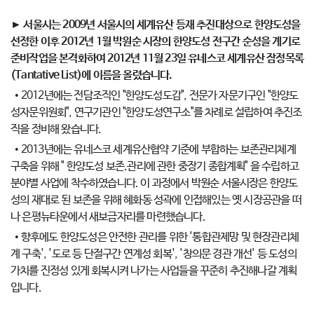
► 서울시는 2009년 서울시의 세계유산 등재 추진대상으로 한양도성을
선정한 이후 2012년 1월 박원순 시장의 한양도성 전구간 순성을 계기로
준비작업을 본격화하여 2012년 11월 23일 유네스코 세계유산 잠정목록
(Tantative List)에 이름을 올렸습니다.
• 2012년에는 전담조직인 "한양도성도감", 전문가 자문기구인 "한양도
성자문위원회", 연구기관인 "한양도성연구소"를 차례로 설립하여 추진조
직을 정비해 왔습니다.
• 2013년에는 유네스코 세계유산협약 기준에 부합하는 보존관리체계
구축을 위해 " 한양도성 보존.관리에 관한 중장기 종합계획" 을 수립하고
분야별 사업에 착수하였습니다. 이 과정에서 박원순 서울시장은 한양도
성의 재대로 된 보존을 위해 혜화동 성곽에 인접해있는 옛 시장공관을 떠
나 은평뉴타운에서 새보금자리를 마련했습니다.
• 향후에도 한양도성은 안전한 관리를 위한 '통합관제망 및 현장관리체
계 구축', '도로 등 단절구간 연계성 회복', '창의문 경관 개선' 등 도성의
가치를 진정성 있게 회복시켜 나가는 사업들을 꾸준히 추진해나갈 계획
입니다.