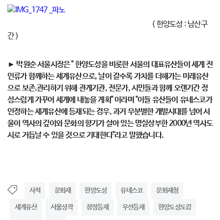
( 한양도성 : 남산구
간 )
► 박원순 서울시장은 " 한양도성을 비롯한 서울의 대표유산들이 세계 전
인류가 함께하는 세계유산으로, 날이 갈수록 가치를 더해가는 미래유산
으로 보존.관리하기 위해 관계기관, 전문가, 시민들과 함께 오랜기간 정
성스럽게 가꾸어 세계에 내놓을 계획" 이라며 "이들 유산들이 유네스코가
인정하는 세계유산에 등재되는 경우, 과거 무분별한 개발시대를 넘어 서
울이 역사의 깊이와 문화의 향기가 살아 있는 명실상부한 2000년 역사도
시로 거듭날 수 있을 것으로 기대한다"라고 말했습니다.
사적
문화재
한양도성
유네스코
문화재청
세계유산
서울성곽
잠정등재
우선등재
한양도성도감