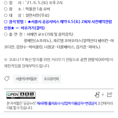
○ 일 시 : ’21. 6. 5.(토) 오후 2시
○ 장 소 : 박물관 1층 로비
○ 대 상 : 일반시민(무료)
○ 참석 방법 :
★
서울시 공공서비스 예약 6.5(토) 2회차 사전예약관람
신청
★
☞
바로가기
(클릭)
○ 출 연 진 : 서혜연 교수(기획 및 음악감독)
정혜민(소프라노), 콰르텟 코아모러스(알렉산더 쉐이킨-아
코디언, 김현수-바이올린, 나장균-더블베이스, 김기경-피아노)
※ 코로나19 확산 방지를 위한 거리두기 관람으로
공연 관람석(60석)
이
제한적임을 양해부탁드립니다.
서울역사박물관
토요음악회
0
본 저작물은 "공공누리"
제4유형:출처표시+상업적 이용금지+변경금지
조건에 따라
이용 할 수 있습니다.