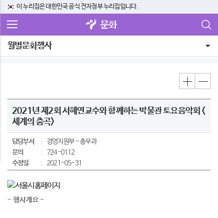
이 누리집은 대한민국 공식 전자정부 누리집입니다.
문화
월별문화행사
2021년 제2회 서혜연교수와 함께하는 박물관 토요음악회 <
세계의 춤곡>
담당부서
경영지원부
총무과
문의
724-0112
수정일
2021-05-31
- 행사개요 -