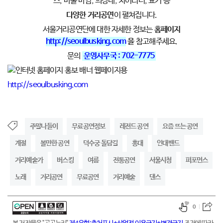
스, 마술 마임, 의장대, 치어리더, 묘기 등
다양한 거리공연
이 펼쳐집니다.
서울거리공연단에 대한 자세한 정보는
홈페이지
http://seoulbusking.com
을
참고해주세요.
문의
운영사무국 : 702-7775
http://seoulbusking.com
주말나들이
무료공연정보
레전드 공연
요즘 뜨는 공연
계절
볼만한 공연
덕수궁 돌담길
홍대
인대밴드
거리예술가
버스킹
여름
전통공연
서울시청
퍼포먼스
노래
거리공연
무료공연
거리예술
댄스
0