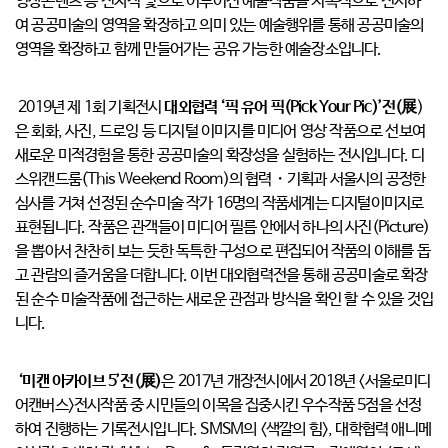
영상콘텐츠 등 전자적 빛으로 이루어진 예술작품을 지속적으로 전시하
여 공공미술의 영역을 확장하고 의미 있는 예술행위를 통해 공공미술의
영역을 확장하고 함께 만들어가는 공유 가능한 예술장소입니다.
2019년 제 1회 기획전시
대외협력 ‘픽 유어 픽(Pick Your Pic)’전(展
)
은 회화, 사진, 드로잉 등 디지털 이미지를 미디어 영상 작품으로 선보여
새로운 미적경험을 통한 공공미술의 확장성을 실험하는 전시입니다. 디
스위캔드룸(This Weekend Room)의 협력・기획과 서울시의 공정한
심사를 거쳐 선정된 순수미술 작가 16명의 작품세계는 디지털이미지로
표현됩니다. 작품은 관객들이 미디어 필름 안에서 하나의 사진(Picture)
을 뽑아서 찬찬히 보는 듯한 독특한 구성으로 편집되어 작품의 이해를 돕
고 관람의 즐거움을 더합니다. 이번 대외협력전을 통해 공공미술로 확장
된 순수 미술작품에 접근하는 새로운 관점과 방식을 확인 할 수 있을 것입
니다.
‘미캔 아카이브 5’전(展)
은 2017년 개장전시에서 2018년 <서울로미디
어캔버스>전시작품 중 시민들의 이목을 집중시킨 우수작품 5점을 선정
하여 진행하는 기록전시입니다. SMSM의 <색깔의 힘>, 대학협력 애니메