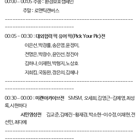
00:00 – 00:05
주중
:
환경보호캠페인
주말
:
로맨틱캔버스
--------------------------------------------------
---------------------------
00:05 - 00:30 :
대외협력 픽 유어 픽(Pick Your Pic)전
이은선
,
박경률
,
송은영
,
윤정미
,
전명은
,
박광수
,
윤인선
,
정진아
김하나
,
이재헌
,
박형지
,
노상호
지희킴
,
국동완
,
장은의
,
김혜나
--------------------------------------------------
---------------------------
00:30 – 00:00 :
미캔아카이브전
SMSM,
오세희
,
김영근
-
김예영
,
최성
록
,
시현하다
시민영상전
김교준
,
김예진
-
황재경
,
박소현
-
이수정
,
이채현
,
전
선민
,
최다예
--------------------------------------------------
---------------------------