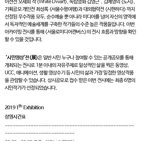
이션전 오세희 작 <White Dwarf>, 독립영화 김영근．김예영의 <도시>,
기획공모 개인전 최성록 <서울수평여행>과 대외협력전 <시현하다> 까지
선정된 우수작품 모두, 순수예술 뿐 아니라 미디어를 넘어 자신의 영역에
서 독자적인 예술세계를 구축한 작가들의 수준 높은 작품들입니다. 이번
아카이빙 전시를 통해 <서울로미디어캔버스>의 전시 흐름과 방향을 확인
할 수 있을 것입니다.
'시민영상'전(展)
은 일반 시민 누구나 참여할 수 있는 공개공모를 통해
개최되는 전시로 1분 이내의 자유주제로 일상적인 삶을 찍은 동영상,
UCC, 애니메이션, 생활 영상수기 등 시민의 삶과 가장 밀접한 영상작품
을 관람할 수 있습니다. 상시공모로 접수 받은 이번 전시에는 최종 6명의
시민작가가 선정되었습니다.
th
2019 1
Exhibition
상영시간표
--------------------------------------------------
---------------------------