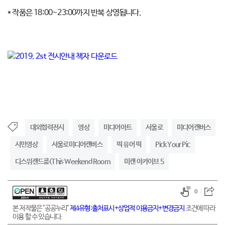
* 작품은
18:00~23:00
까지 반복 상영됩니다
.
대외협력전시
영상
미디어아트
서울로
미디어캔버스
시민영상
서울로미디어캔버스
픽 유어 픽
Pick Your Pic
디스위캔드룸(This Weekend Room
미캔 아카이브 5
0
본 저작물은 "공공누리"
제4유형:출처표시+상업적 이용금지+변경금지
조건에 따라
이용 할 수 있습니다.