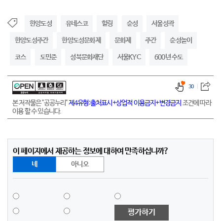
한양도성
유네스코
힐링
순성
서울성곽
한양도성주간
한양도성문화제
문화제
주간
순성놀이
코스
도민준
성북문화재단
서울KYC
600년 수도
30
본 저작물은 "공공누리"
제4유형:출처표시+상업적 이용금지+변경금지
조건에 따라
이용 할 수 있습니다.
이 페이지에서 제공하는 정보에 대하여 만족하십니까?
네
아니오
평가하기