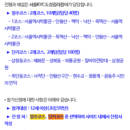
진행과 해설은
서울KYC도성길라잡이
가 담당합니다.
► 일주코스 : 2개코스, 10개팀(팀당 40명)
- 1코스 : 서울역사박물관 - 인왕산 - 백악 - 낙산 - 목멱산 - 서울역
사박물관
- 2코스 : 서울역사박물관 - 목멱산 - 낙산 - 백악 - 인왕산 - 서울역
사박물관
► 단기코스 : 2개코스, 2개팀(팀당 100명)
- 삼청동코스 : 혜화문 - 성북동 - 와룡공원 - 말바위전망대 - 삼청공
원
- 옥인동코스 : 사직단 - 인왕산구간 - 현수교 - 청풍계 - 윤동주 시인
의 언덕
• 참가신청에 대한 사항은 아래와 같습니다.
► 참가대상 : 12세 이상(초등5학년)
► 신 청 처 :
일주코스
,
단기코스
중 선택하여 사이트 내에서 신청서
작성