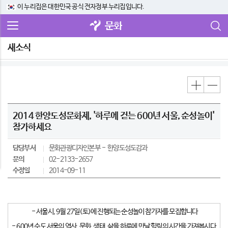
이 누리집은 대한민국 공식 전자정부 누리집입니다.
문화
새소식
2014 한양도성문화제, '하루에 걷는 600년 서울, 순성놀이'
참가하세요
담당부서
문화관광디자인본부
한양도성도감과
문의
02-2133-2657
수정일
2014-09-11
- 서울시, 9월 27일(토)에 진행되는 순성놀이 참가자를 모집합니다
- 600년 수도 서울의 역사, 문화, 생태, 삶을 하루에 만날 힐링의 시간을 가져봅시다.