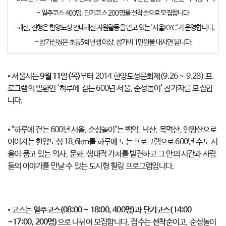
- 일주코스 400명, 단기코스 200명을 선착순으로 모집합니다.
- 해설, 진행은 한양도성 안내해설 자원활동을 맡고 있는 '서울KYC'가 운영합니다.
- 참가신청은 초등5학년생 이상, 참가비 1만원을 내시면 됩니다.
• 서울시는
9월 11일(목)
부터 2014 한양도성문화제(9.26 ~ 9.28) 프
로그램의 일환인 '하루에 걷는 600년 서울, 순성놀이' 참가자를 모집합
니다.
• "하루에 걷는 600년 서울, 순성놀이"는 백악, 낙산, 목멱산, 인왕산으로
이어지는 한양도성 18.6km를 하루에 도는 프로그램으로 600년 수도 서
울이 품고 있는 역사, 문화, 생태적 가치를 발견하고 그 안의 시간과 사람
들의 이야기를 만날 수 있는 도시형 힐링 프로그램입니다.
• 코스는
일주코스(08:00 ~ 18:00, 400명)
과
단기코스(14:00
~17:00, 200명)
으로 나뉘어 모집합니다. 접수는
선착순
이고, 순성놀이