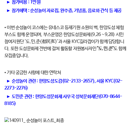
► 참가비용 : 1만원
► 참가혜택 : 순성놀이 자료집, 완주증, 기념품, 음료와 간식 등 제공
• 이번 순성놀이 코스에는 유네스코 등재기원 소원의 벽, 한양도성 체험
부스도 함께 운영되며, 부스운영은 한양도성문화제(9.26 ~9.28) 시민
참여지원단 '도.민.준(都民寯)'과 서울 KYC길라잡이가 함께 담당합니
다. 또한 도성문화제 전반에 걸쳐 활동할 자원봉사자인
"도.민.준"
도 함께
모집중입니다.
• 기타 궁금한 사항에 대한 연락처
► 순성놀이 관련 : 한양도성도감(02-2133-2657), 서울 KYC(02-
2273-2276)
► 도민준 관련 : 한양도성문화제 사무국 성북문화재단(070-8644-
8185)