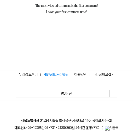
누리집 도우미
개인정보 처리방침
이용약관
누리집 바로잡기
PC버전
서울특별시
서울특별시청 04524 서울특별시 중구 세종대로 110
[찾아오시는 길]
대표전화:
02-120
또는
02-731-2120
(365일 24시간 운영/유료
)