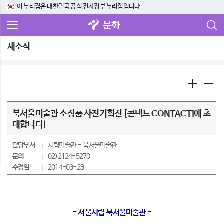
이 누리집은 대한민국 공식 전자정부 누리집입니다.
문화
새소식
북서울미술관 소장품 사진기획전 [콘택트 CONTACT]에 초
대합니다!
담당부서
시립미술관
북서울미술관
문의
02)2124-5270
수정일
2014-03-28
- 서울시립 북서울미술관 -