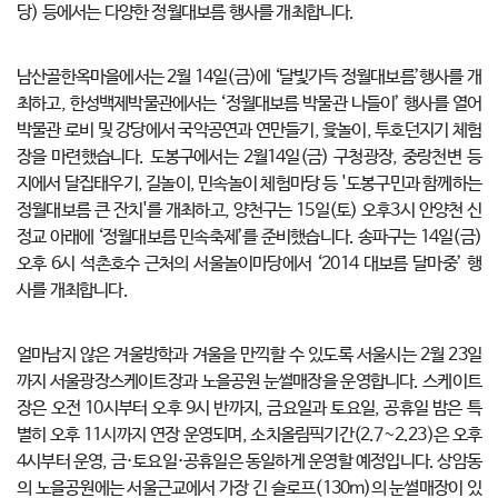
당) 등에서는 다양한 정월대보름 행사를 개최합니다.
남산골한옥마을에서는 2월 14일(금)에 ‘달빛가득 정월대보름’행사를 개
최하고, 한성백제박물관에서는 ‘정월대보름 박물관 나들이’ 행사를 열어
박물관 로비 및 강당에서 국악공연과 연만들기, 윷놀이, 투호던지기 체험
장을 마련했습니다. 도봉구에서는 2월14일(금) 구청광장, 중랑천변 등
지에서 달집태우기, 길놀이, 민속놀이 체험마당 등 '도봉구민과 함께하는
정월대보름 큰 잔치'를 개최하고, 양천구는 15일(토) 오후3시 안양천 신
정교 아래에 ‘정월대보름 민속축제’를 준비했습니다. 송파구는 14일(금)
오후 6시 석촌호수 근처의 서울놀이마당에서 ‘2014 대보름 달마중’ 행
사를 개최합니다.
얼마남지 않은 겨울방학과 겨울을 만끽할 수 있도록 서울시는 2월 23일
까지 서울광장스케이트장과 노을공원 눈썰매장을 운영합니다. 스케이트
장은 오전 10시부터 오후 9시 반까지, 금요일과 토요일, 공휴일 밤은 특
별히 오후 11시까지 연장 운영되며, 소치올림픽기간(2.7~2.23)은 오후
4시부터 운영, 금·토요일·공휴일은 동일하게 운영할 예정입니다. 상암동
의 노을공원에는 서울근교에서 가장 긴 슬로프(130m)의 눈썰매장이 있