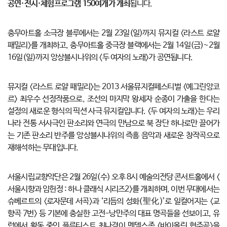
공연·전시·체험프로그램 150여개가 개최
됩니다.
충무아트홀 소극장 블루에서는 2월 23일(일)까지 뮤지컬 <라스트 로얄
패밀리>를 개최하고, 충무아트홀 중극장 블랙에서는 2월 14일(금)~2월
16일(일)까지 앙상블시나위의 <두 여자의 노래>가 공연됩니다.
뮤지컬 <라스트 로얄 패밀리>는 2013 서울뮤지컬페스티벌 <예그린앙코
르> 최우수 선정작품으로, 조선의 마지막 왕세자 순종이 가출을 한다는
설정의 새로운 형식의 픽션 사극 뮤지컬입니다. <두 여자의 노래>는 우리
나라 전통 서사극인 판소리와 연극의 만남으로 북 장단 하나로만 끌어가
는 기존 판소리 반주를 앙상블시나위의 즉흥 음악과 새로운 창작곡으로
재해석하는 무대입니다.
서울시립교향악단은 2월 26일(수) 오후 8시 예술의전당 콘서트홀에서 <
서울시향과 임헌정 : 하나 클래식 시리즈2>를 개최하며, 이번 무대에서는
슈베르트의 <로자문데 서곡>과 ‘리듬의 성화(聖化)’로 일컬어지는 <교
향곡 7번> 등 기본에 충실한 고전-낭만주의 대표 명곡들을 선보이고, 유
럽에서 활동 중인 플루티스트 최나경이 멘델스존 <바이올린 협주곡>을