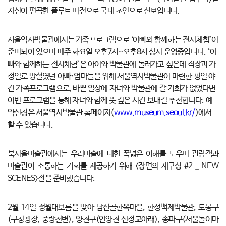
자신이 편곡한 플루트 버전으로 국내 초연으로 선보입니다.
서울역사박물관에서는 가족프로그램으로 ‘아빠와 함께하는 전시체험’이
준비되어 있으며 매주 화요일 오후7시~오후8시 상시 운영중입니다. ‘아
빠와 함께하는 전시체험’은 아이와 박물관에 놀러가고 싶은데 직장과 가
정일로 망설였던 아빠·엄마들을 위해 서울역사박물관이 마련한 평일 야
간 가족프로그램으로, 바쁜 일상에 자녀와 박물관에 갈 기회가 없었다면
이번 프로그램을 통해 자녀와 함께 뜻 깊은 시간 보내길 추천합니다. 예
약신청은 서울역사박물관 홈페이지(
www.museum.seoul.kr/
)에서
할 수 있습니다.
북서울미술관에서는 우리미술에 대한 폭넓은 이해를 도우며 관람객과
미술관이 소통하는 기회를 제공하기 위해 <장면의 재구성 #2 _ NEW
SCENES>전을 준비했습니다.
2월 14일 정월대보름을 맞아 남산골한옥마을, 한성백제박물관, 도봉구
(구청광장, 중랑천변), 양천구(안양천 신정교아래), 송파구(서울놀이마