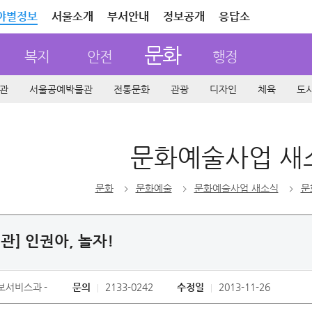
야별정보
서울소개
부서안내
정보공개
응답소
문화
복지
안전
행정
관
서울공예박물관
전통문화
관광
디자인
체육
도
문화예술사업 새
문화
문화예술
문화예술사업 새소식
문
관] 인권아, 놀자!
보서비스과
문의
2133-0242
수정일
2013-11-26