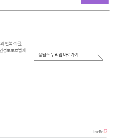
불
만
족
의 반복적 글,
 개인정보보호법에
응답소 누리집 바로가기