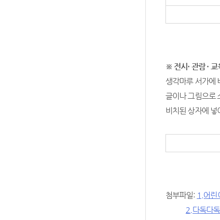
※ 전시· 관람 · 
생각마루 서가에 
글이나 그림으로 
비치된 상자에 넣
첨부파일:
1.어린
2.다독다독