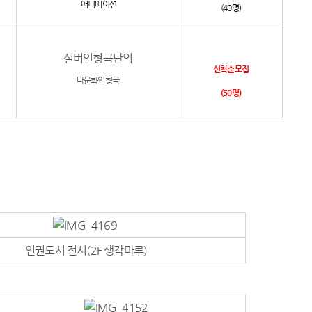
애니메이션
(40명)
실버인형극단의
선착순모집
다문화인형극
(50명)
인권도서 전시(2F 생각마루)