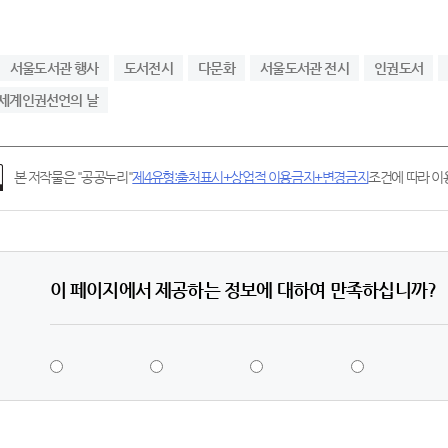
서울도서관 행사
도서전시
다문화
서울도서관 전시
인권도서
세계인권선언의 날
본 저작물은 "공공누리"
제4유형:출처표시+상업적 이용금지+변경금지
조건에 따라 이용
이 페이지에서 제공하는 정보에 대하여 만족하십니까?
5
4
3
2
점
점
점
점
-
-
-
-
매
만
보
불
우
족
통
만