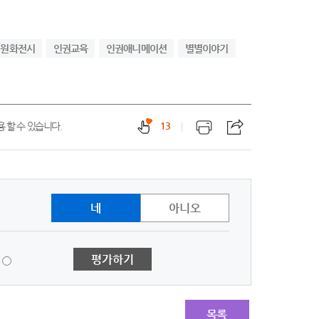
원화전시
인권교육
인권애니메이션
별별이야기
 할 수 있습니다.
13
네
아니오
1
평가하기
점
-
매
우
목록