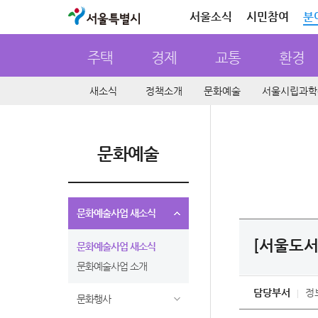
서울특별시
서울소식
시민참여
분
주택
경제
교통
환경
새소식
정책소개
문화예술
서울시립과학
문화예술
문화예술사업 새소식
[서울도서
문화예술사업 새소식
문화예술사업 소개
담당부서
정
문화행사