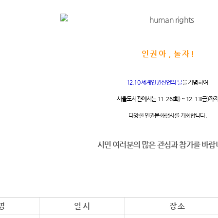
인 권 아 , 놀 자 !
12.10 세계인권선언의 날
을 기념하여
서울도서관에서는
11. 26(화) ~ 12. 13(금)까
다양한 인권문화행사를 개최합니다.
시민 여러분의 많은 관심과 참가를 바랍
명
일 시
장 소