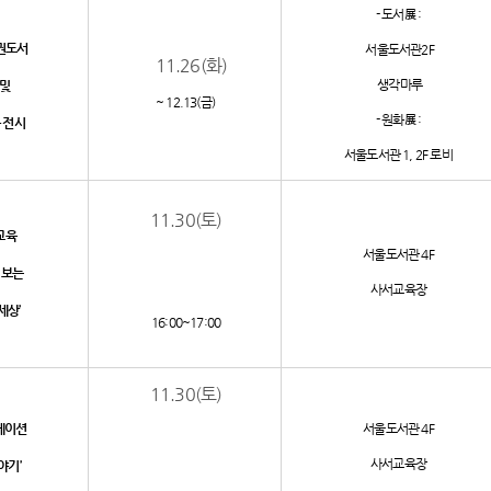
- 도서展 :
권도서
서울도서관2F
11.26(화)
생각마루
및
~ 12.13(금)
- 원화展 :
 전시
서울도서관 1, 2F 로비
11.30(토)
육
서울도서관 4F
 보는
사서교육장
상’
16:00~17:00
11.30(토)
메이션
서울도서관 4F
사서교육장
기’