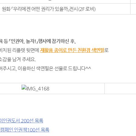
원화 「우리에겐 어떤 권리가 있을까」전시(2F 로비)
교육 등 「인권아, 놀자!」행사에 참가하신 후,
비치된 리플렛 뒷면에
재활용 종이로 만든 친환경 색연필
로
소감을 남겨 주세요.
어주시고, 이용하신 색연필은 선물로 드립니다^^
이인권도서 200선 목록
캠페인 인권책100선 목록