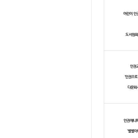
어린이 인
도서원화
인권교
‘인권으로
다문화세
인권애니
‘별별이야