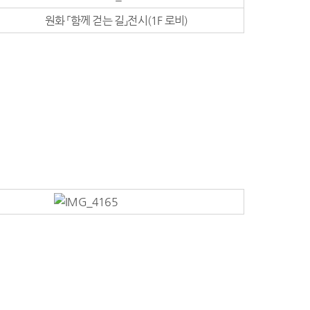
원화 「함께 걷는 길」전시(1F 로비)