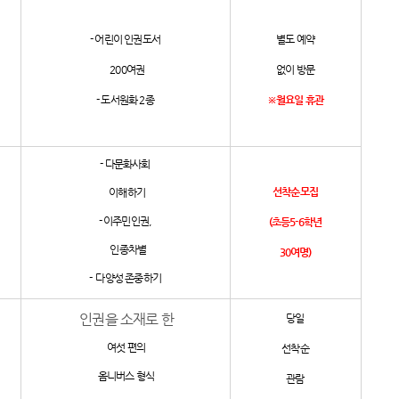
- 어린이 인권도서
별도 예약
200여권
없이 방문
- 도서원화 2종
※월요일 휴관
- 다문화사회
선착순모집
이해하기
- 이주민인권,
(초등5-6학년
인종차별
30여명)
- 다양성 존중하기
인권을 소재로 한
당일
여섯 편의
선착순
옴니버스
형식
관람