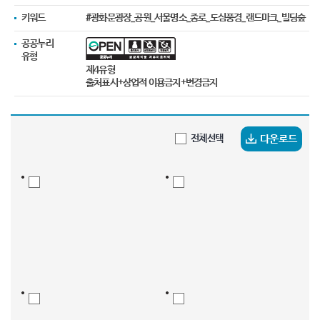
키워드
#광화문광장_공원_서울명소_종로_도심풍경_랜드마크_빌딩숲
공공누리
유형
제4유형
출처표시+상업적 이용금지+변경금지
다운로드
전체선택