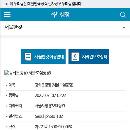
이 누리집은 대한민국 공식 전자정부 누리집입니다.
행정
서울한컷
서울한컷 이용안내
저작권
보호정책
제목
광화문광장(서울도심풍경)
등록일
2023-07-07 15:32
저작권자
서울시청 홍보담당관
관리번호
Seoul_photo_182
규격
가로기준 1500~2000PX