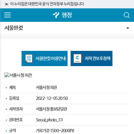
이 누리집은 대한민국 공식 전자정부 누리집입니다.
행정
서울한컷
서울한컷 이용안내
저작권
보호정책
제목
서울시청 외관
등록일
2022-12-05 20:50
저작권자
서울시청 홍보담당관
관리번호
Seoul_photo_33
규격
가로기준 1500~2000PX