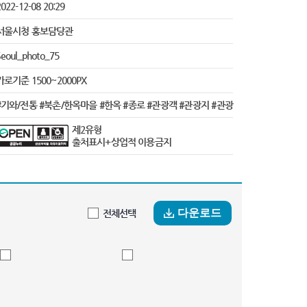
022-12-08 20:29
서울시청 홍보담당관
Seoul_photo_75
가로기준 1500~2000PX
#기와/전통 #북촌/한옥마을 #한옥 #종로 #관광객 #관광지 #관광
제2유형
출처표시+상업적 이용금지
다운로드
전체선택