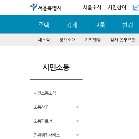
서울특별시
서울소식
시민참여
분
주택
경제
교통
환경
새소식
정책소개
기획행정
감사∙옴부즈만
시민소통
시민소통소식
소통창구
소통파트너
민원행정서비스