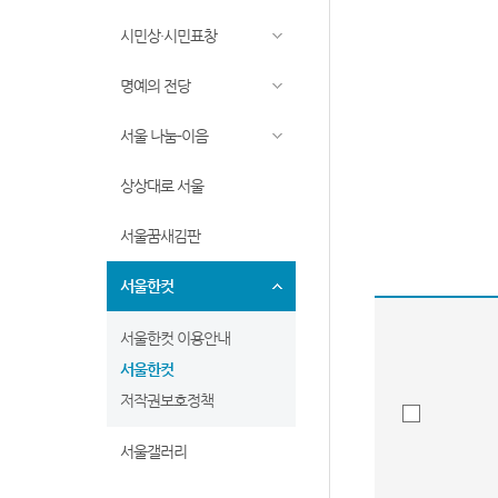
시민상·시민표창
명예의 전당
서울 나눔-이음
상상대로 서울
서울꿈새김판
서울한컷
서울한컷 이용안내
서울한컷
저작권보호정책
서울갤러리