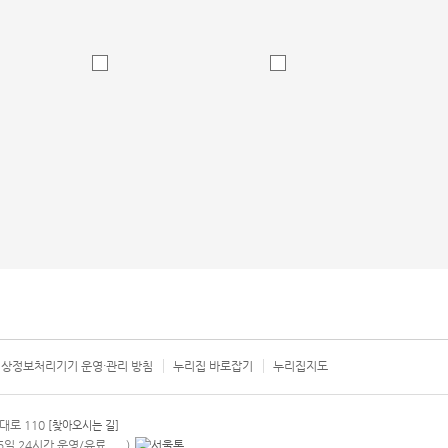
상정보처리기기 운영·관리 방침
누리집 바로잡기
누리집지도
서울시 카
대로 110
[찾아오시는 길]
365일 24시간 운영/유료
)