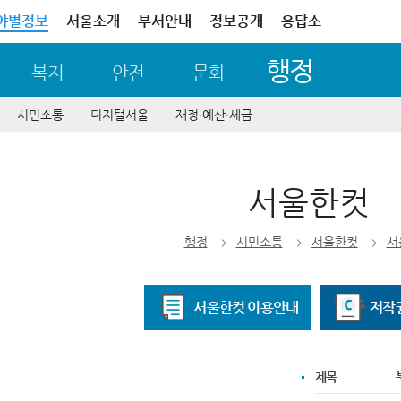
야별정보
서울소개
부서안내
정보공개
응답소
행정
복지
안전
문화
시민소통
디지털서울
재정∙예산∙세금
서울한컷
행정
시민소통
서울한컷
서
서울한컷 이용안내
저작
제목