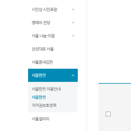
시민상·시민표창
명예의 전당
서울 나눔-이음
상상대로 서울
서울꿈새김판
서울한컷
서울한컷 이용안내
서울한컷
저작권보호정책
서울갤러리