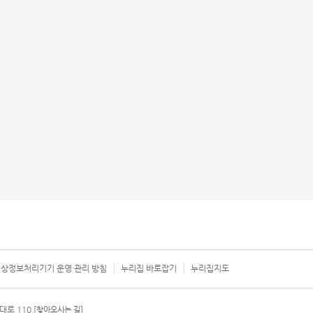
상정보처리기기 운영·관리 방침
누리집 바로잡기
누리집지도
서울시 카
대로 110
[찾아오시는 길]