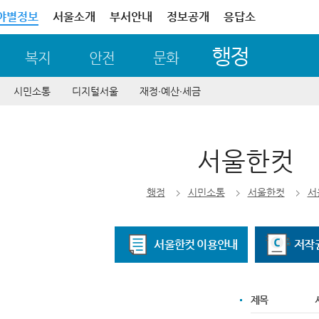
야별정보
서울소개
부서안내
정보공개
응답소
행정
복지
안전
문화
시민소통
디지털서울
재정∙예산∙세금
서울한컷
행정
시민소통
서울한컷
서
서울한컷 이용안내
저작
제목