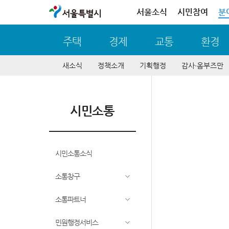
서울특별시
서울소식
시민참여
분
주택
경제
교통
환경
새소식
정책소개
기획행정
감사∙옴부즈만
시민소통
시민소통소식
소통창구
소통파트너
민원행정서비스