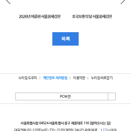
2026년 여름편 서울꿈새김판
호국보훈의 달 서울꿈새김판
제11
목록
누리집 도우미
개인정보 처리방침
이용약관
누리집 바로잡기
PC버전
서울특별시
서울특별시청 04524 서울특별시 중구 세종대로 110
[찾아오시는 길]
대표전화:
02-120
또는
02-731-2120
(365일 24시간 운영/유료
)