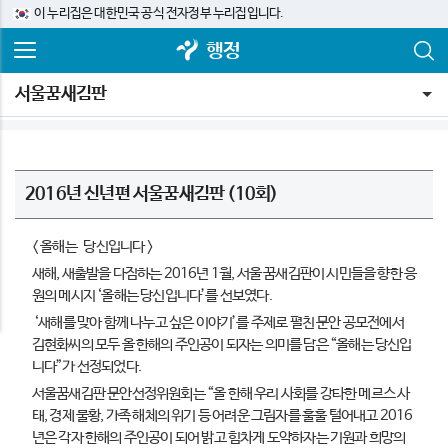
이 누리집은 대한민국 공식 전자정부 누리집입니다.
행정
서울꿈새김판
2016년 신년편 서울꿈새김판 (10회)
< 올해는 당신입니다 >
새해, 새출발을 다짐하는 2016년 1월, 서울 꿈새김판이 시민들을 향한 응
원의 메시지 ‘올해는 당신입니다’를 선보였다.
‘새해를 맞아 함께 나누고 싶은 이야기’를 주제로 펼친 문안 공모전에서
김현화씨의 모두 올 한해의 주인공이 되자는 의미를 담은 “올해는 당신입
니다”가 선정되었다.
서울꿈새김판 문안선정위원회는 “올 한해 우리 사회를 강타한 메르스 사
태, 경제 불황, 가족 해체의 위기 등 어려운 그림자를 훌훌 털어내고 2016
년은 각자 한해의 주인공이 되어 밝고 힘차게 도약하자는 기원과 희망의