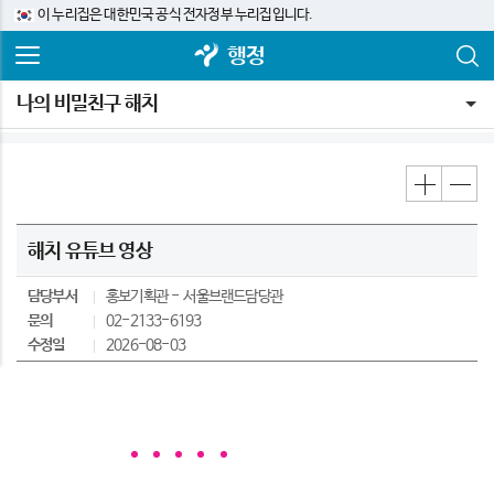
이 누리집은 대한민국 공식 전자정부 누리집입니다.
행정
나의 비밀친구 해치
해치 유튜브 영상
담당부서
홍보기획관
서울브랜드담당관
문의
02-2133-6193
수정일
2026-08-03
서울의 수호신
해치
를
애
니
메
이
션
으로 만나요!