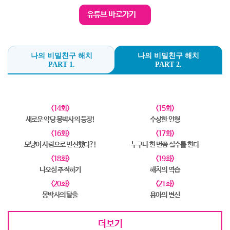
유튜브 바로가기
나의 비밀친구 해치
나의 비밀친구 해치
PART 1.
PART 2.
<14화>
<15화>
새로운 악당 몽박사의 등장!
수상한 인형
<16화>
<17화>
모냥이 사람으로 변신했다?!
누구나 한 번쯤 실수를 한다
<18화>
<19화>
나오심 추적하기
해치의 역습
<20화>
<21화>
몽박사의 탈출
용아의 변신
더보기