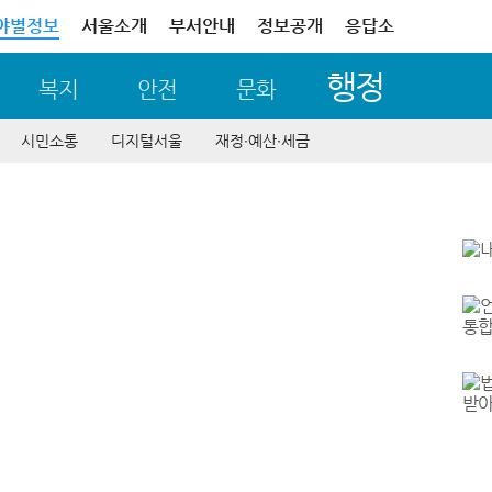
야별정보
서울소개
부서안내
정보공개
응답소
행정
복지
안전
문화
시민소통
디지털서울
재정∙예산∙세금