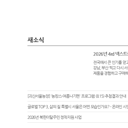
2026년 4rd 넥
전국에서 큰 인기를 얻고
강남, 부산 찍고 다시
제품을 경험하고 구매해보
[괴산서울농장] '농캉스-여름나기편' 프로그램 (8.15) 추첨결과 안내
글로벌 TOP 3, 삶의 질 특별시 서울은 어떤 모습인가요? - 온라인 시
2026년 북한이탈주민 정착지원 사업