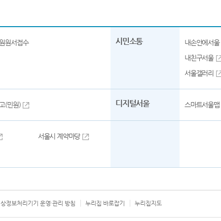
시민소통
원원서접수
내손안에서울
내친구서울
서울갤러리
디지털서울
고(민원)
스마트서울맵
서울시 계약마당
상정보처리기기 운영·관리 방침
누리집 바로잡기
누리집지도
서울시 카