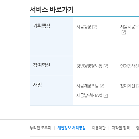
기획행정
서울광장
서울시공무
참여혁신
청년몽땅정보통
인권침해신
재정
서울재정포털
참여예산
세금납부(ETAX)
누리집 도우미
개인정보 처리방침
이용약관
저작권 정책
영