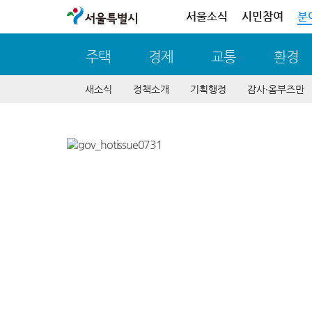
서울특별시
서울소식
시민참여
분
주택
경제
교통
환경
새소식
정책소개
기획행정
감사∙옴부즈만