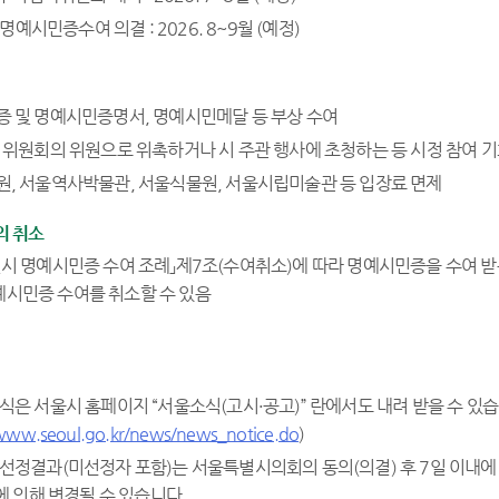
예시민증수여 의결 : 2026. 8~9월 (예정)
증 및 명예시민증명서, 명예시민메달 등 부상 수여
련 위원회의 위원으로 위촉하거나 시 주관 행사에 초청하는 등 시정 참여 기
원, 서울역사박물관, 서울식물원, 서울시립미술관 등 입장료 면제
의 취소
별시 명예시민증 수여 조례」제7조(수여취소)에 따라 명예시민증을 수여 
시민증 수여를 취소할 수 있음
양식은 서울시 홈페이지 “서울소식(고시·공고)” 란에서도 내려 받을 수 있습
/www.seoul.go.kr/news/news_notice.do
)
 선정결과(미선정자 포함)는 서울특별시의회의 동의(의결) 후 7일 이내
 의해 변경될 수 있습니다.