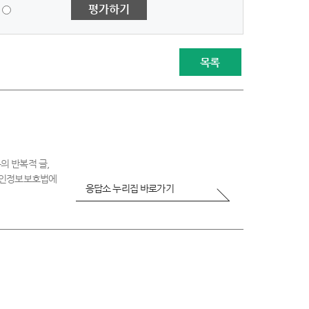
1
평가하기
점
-
매
우
목록
불
만
족
의 반복적 글,
 개인정보보호법에
응답소 누리집 바로가기