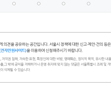
5
4
3
2
점
점
점
점
-
-
-
-
매
만
보
불
우
족
통
만
만
족
족
게 의견을 공유하는 공간입니다. 서울시 정책에 대한 신고·제안·건의 등은
(전자민원사이트)
을 이용하여 신청해주시기 바랍니다.
, 저작권 침해, 저속한 표현, 특정인에 대한 비방, 명예훼손, 정치적 목적, 유사한 내용
출,그 밖에 공익을 저해하거나 운영 취지에 맞지 않는 댓글은 서울특별시 조례 및
이 삭제될 수 있습니다.