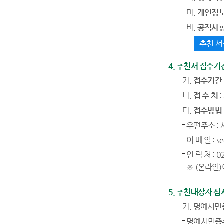
마.
개인정
바.
공적사항
추천 서
4. 추천서 접수기
가.
접수기간 : 
나.
접 수 처
다.
접수방법
우편주소 : 
이 메 일 : se
연 락 처 : 0
※ (온라인
5. 추천대상자 심
가. 명예시민
명예시민증수여