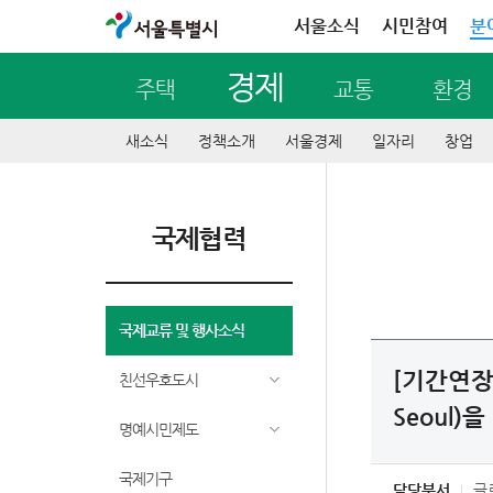
서울특별시
서울소식
시민참여
분
경제
주택
교통
환경
새소식
정책소개
서울경제
일자리
창업
국제협력
국제교류 및 행사소식
[기간연장]
친선우호도시
Seoul)을 .
명예시민제도
국제기구
담당부서
글