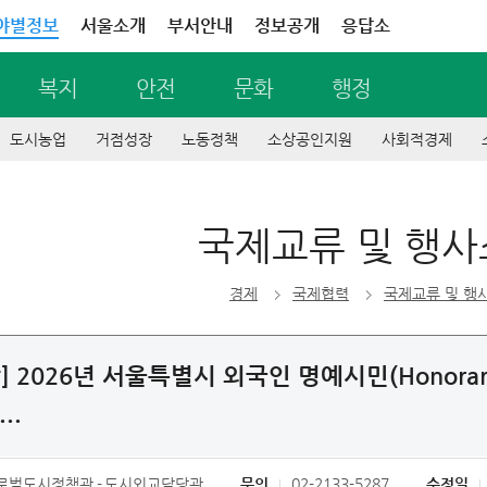
야별정보
서울소개
부서안내
정보공개
응답소
복지
안전
문화
행정
도시농업
거점성장
노동정책
소상공인지원
사회적경제
국제교류 및 행
경제
국제협력
국제교류 및 행
 2026년 서울특별시 외국인 명예시민(Honorary Ci
..
로벌도시정책관
도시외교담당관
문의
02-2133-5287
수정일