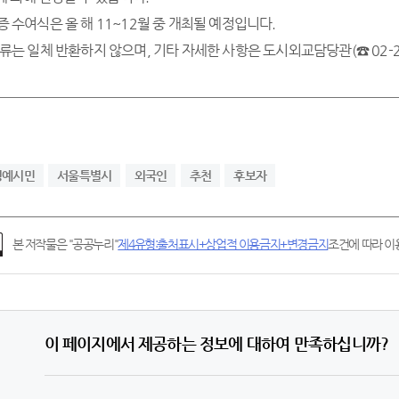
증 수여식은 올 해 11~12월 중 개최될 예정입니다.
서류는 일체 반환하지 않으며, 기타 자세한 사항은 도시외교담당관(☎ 02-2
명예시민
서울특별시
외국인
추천
후보자
본 저작물은 "공공누리"
제4유형:출처표시+상업적 이용금지+변경금지
조건에 따라 이용
이 페이지에서 제공하는 정보에 대하여 만족하십니까?